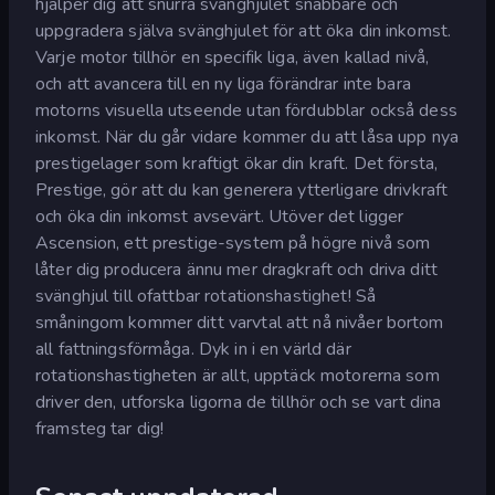
hjälper dig att snurra svänghjulet snabbare och
uppgradera själva svänghjulet för att öka din inkomst.
Varje motor tillhör en specifik liga, även kallad nivå,
och att avancera till en ny liga förändrar inte bara
motorns visuella utseende utan fördubblar också dess
inkomst. När du går vidare kommer du att låsa upp nya
prestigelager som kraftigt ökar din kraft. Det första,
Prestige, gör att du kan generera ytterligare drivkraft
och öka din inkomst avsevärt. Utöver det ligger
Ascension, ett prestige-system på högre nivå som
låter dig producera ännu mer dragkraft och driva ditt
svänghjul till ofattbar rotationshastighet! Så
småningom kommer ditt varvtal att nå nivåer bortom
all fattningsförmåga. Dyk in i en värld där
rotationshastigheten är allt, upptäck motorerna som
driver den, utforska ligorna de tillhör och se vart dina
framsteg tar dig!