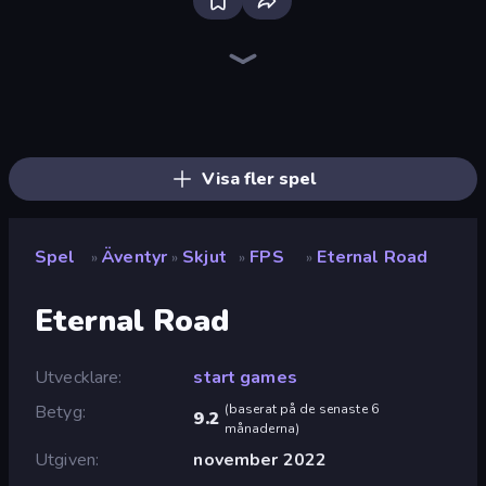
Bloxd.io
Ragdoll Archers
EvoWars.io
Piece of Cake: Merge and Bake
Veck.io
Racing Limits
Traffic Rider
Mahjongg Solitaire
Screw Out: Bolts and Nuts
Words of Wonders
Piles of Mahjong
Designville: Merge & Design
Miniblox
Space Waves
Stickman Clash
SkillWarz
Fortzone Battle Royale
Arrow Escape
Visa fler spel
Spel
Äventyr
Skjut
FPS
Eternal Road
»
»
»
»
Eternal Road
Utvecklare
start games
Betyg
(
baserat på de senaste 6
9.2
månaderna
)
Utgiven
november 2022