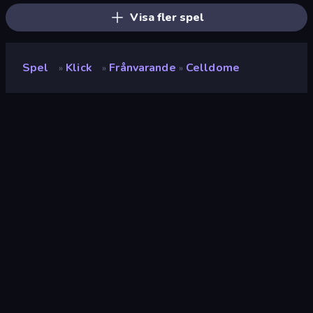
Visa fler spel
Spel
Klick
Frånvarande
Celldome
»
»
»
Celldome
Utvecklare
Seyloj
Betyg
(
baserat på de senaste 6
9.4
månaderna
)
Utgiven
juli 2022
Senast uppdaterad
maj 2025
Spelmotor
Unity 2021
Plattformar
Webbläsare (stationär dator,
mobil, surfplatta),
CrazyGames-appen (Android)