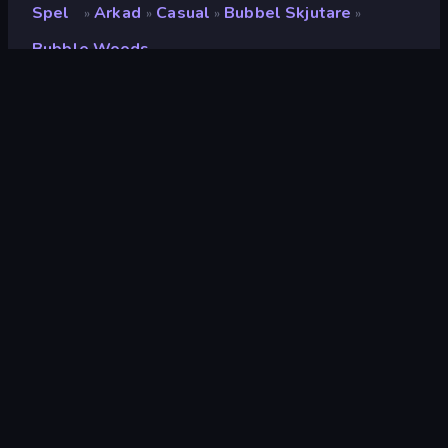
Spel
Arkad
Casual
Bubbel Skjutare
»
»
»
»
Bubble Woods
Bubble Woods
Utvecklare
Famobi
Betyg
(
baserat på de senaste 6
8.3
månaderna
)
Utgiven
maj 2019
Senast uppdaterad
mars 2024
Spelmotor
HTML5
Plattformar
Webbläsare (stationär dator,
mobil, surfplatta),
CrazyGames-appen (iOS,
Android)
Inriktning
Liggande / Stående