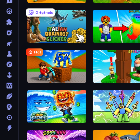
Baseball For Brainrot
Obby: Dig Brainrots
Originals
Italian Brainrot Clicker Game
Collect Brainrot Egg
Hot
Obby: Break Rocks For Brainrots
Steal Beanstalk for Brain
Obby Escape from Tsunami Brainrot
Obby vs Brainrot