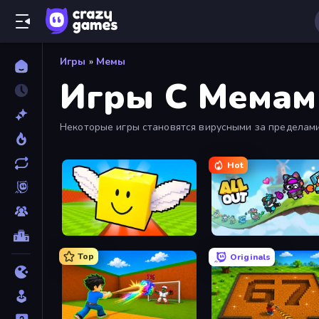
Игры
»
Мемы
Игры С Мемам
Некоторые игры становятся вирусными за пределами тв
Brainrot - ты можешь поиграть в игры, которые стал
Hot
Lucky Brainrot Blocks Online
All Out
Top
Originals