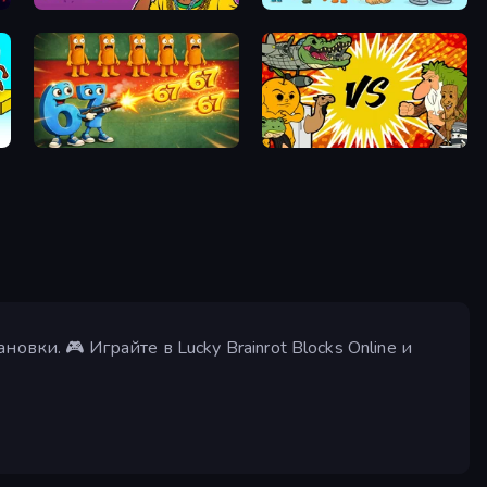
67 Doi Doi
Brainrot Merge
Brainrot Tower Defense
Ultimate Brainrot Battle
вки. 🎮 Играйте в Lucky Brainrot Blocks Online и