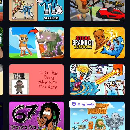
ot Game
67 Steal a Brainrot Game
Cars vs Skibidi Toilet
Brainrot Evolution
Steal Brainrot Survivors
Kill the Ice Age Baby Adventure
Toilets Worms Shooter
Originals