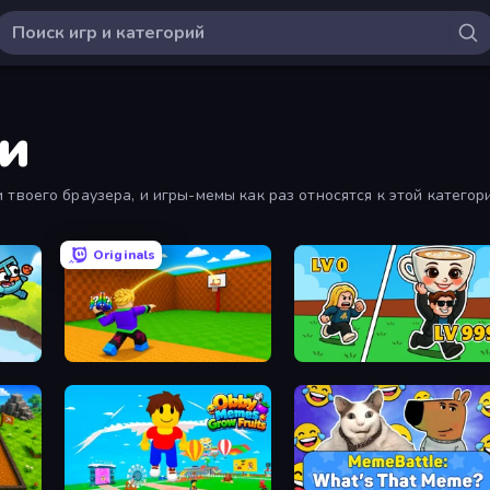
и
оего браузера, и игры-мемы как раз относятся к этой категории. О
и мемами.
Originals
Throw a Lucky Block
Brainrot Arena Online