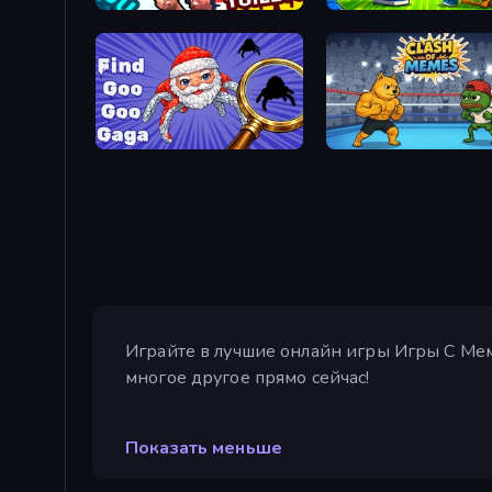
You vs 100 Skibidi Toilets
Brainrot Blue Vs Red
Find Goo Goo Gaga
Clash of Memes
Играйте в лучшие онлайн игры Игры С Мемам
многое другое прямо сейчас!
Показать меньше