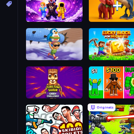
Obby - BrainWave
BrainZombie Log Escape
Lucky Blocks for Brainrot
Tung Tung Sahur: Obby Challenge
Obby Brainrot Merge
Originals