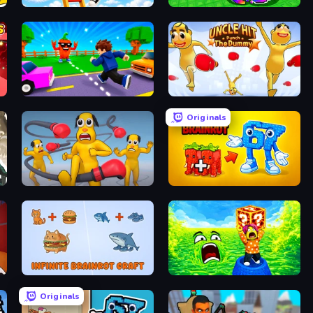
Ladder to Brainhot: Climb
Break a Lucky Egg Brainrots
Robby: Cross the Road for Brainrot
Uncle Hit: Punch the Dummy
Originals
Annoying Uncle Punch Game
Merge & Steal Brainrot
Infinite Brainrot: Craft Merge
Save Memerots: Acid Lava lake
Originals