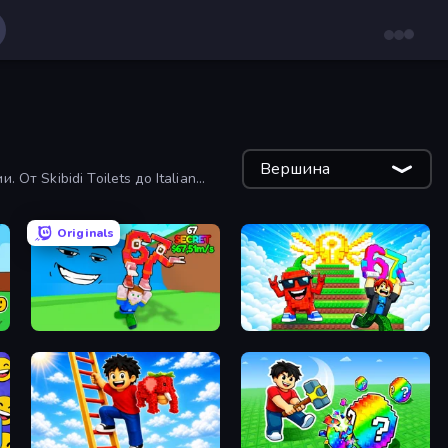
Вершина
т Skibidi Toilets до Italian
Originals
Escape Tsunami for Brainrots!
Run and Jump for Brainrot