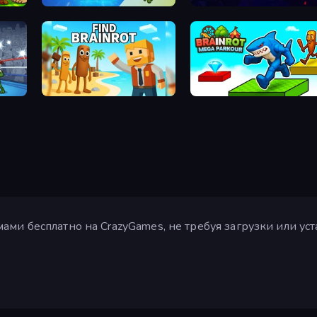
Italian Animal Alchemy - Brainrot
MemeRot Sort Puzzle
Find Brainrot
Brainrot Mega Parkour
и бесплатно на CrazyGames, не требуя загрузки или устано