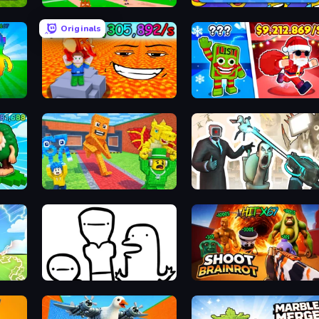
Obby Memes Grow Fruits
MemeBattle: What's That Meme?
Originals
Escape Lava for Brainrots!
Plants vs Brain Zombies
rots
Catch Brainrots From Bosses
Skibidi Toilets: Infection
I Don't Even Know
Shoot Brainrot