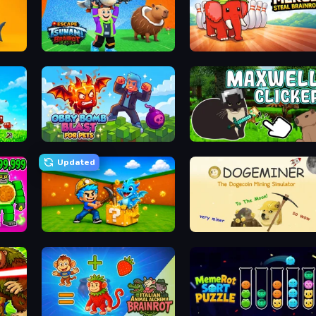
Brainrot Evolution: 2048 Merge Fight
Escape Tsunami Brainrot
Marble Merge: Steal Brainr
s
Obby Bomb Blast For Pets
Maxwell Clicker
Updated
Escape Cave For Brainrot
Doge Miner