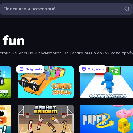
 fun
ствие мгновенно и посмотрите, как долго вы на самом деле пробу
Originals
Originals
Stone Grass: Mowing Simulator
Cubes 2048.io
Count Masters: Stickman Games