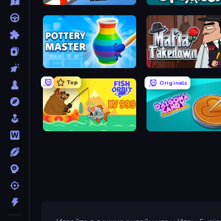
Sky Riders
Splotch!
Pottery Master
Mafia Takedown
Top
Originals
Fish Orbit