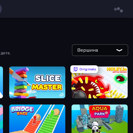
Вершина
дете.
Originals
Slice Master
Holey.io Battle Royale