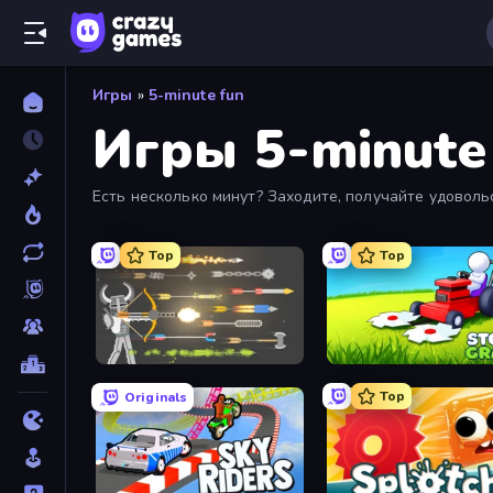
Игры
»
5-minute fun
Игры 5-minute
Есть несколько минут? Заходите, получайте удоволь
Top
Top
Ragdoll Archers
Top
Originals