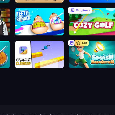
Basket Random
Paper.io 2
Originals
Teeth Runner
Cozy Golf
Top
Dalgona Candy Honeycomb Cookie
Draw Climber
Smash Badminton