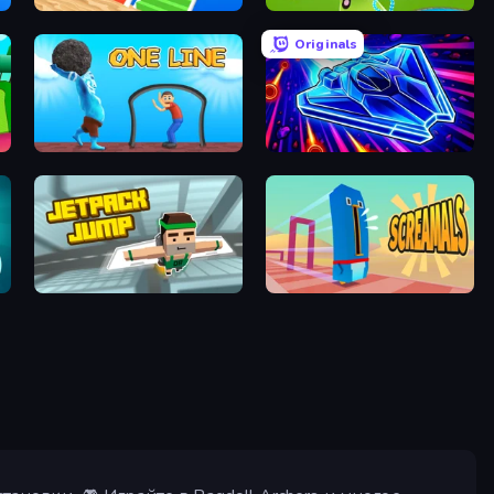
Bridge Race
Aquapark.io
Originals
One Line
Stellar Swarm
Jetpack Jump
Screamals