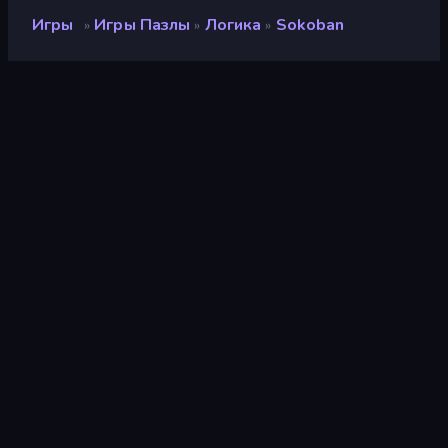
Игры
Игры Пазлы
Логика
Sokoban
»
»
»
Sokoban
Разработчик
Reinout
Рейтинг
8,1
(
за последние 6 месяцев
)
Выпущено
сентябрь 2018 г.
Игровой движок
HTML5
Платформы
Браузер (настольный
компьютер, мобильное
устройство, планшет),
Приложение CrazyGames
(iOS, Android)
Ориентация
Портрет
Страницы Вики
Wikipedia