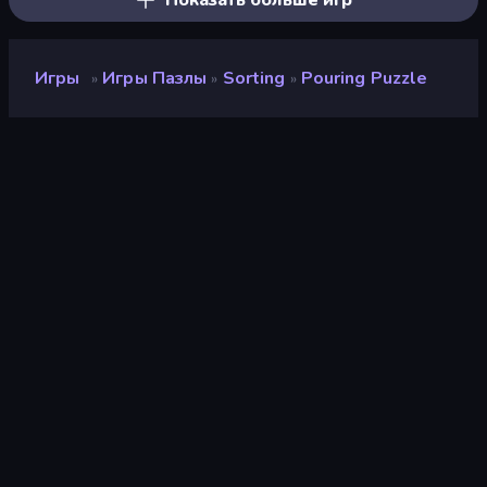
Показать больше игр
Игры
Игры Пазлы
Sorting
Pouring Puzzle
»
»
»
Pouring Puzzle
Разработчик
aileyou
Рейтинг
8,4
(
за последние 6 месяцев
)
Выпущено
октябрь 2023 г.
Последнее обновление
ноябрь 2023 г.
Игровой движок
HTML5
Платформы
Браузер (настольный
компьютер, мобильное
устройство, планшет),
Приложение
CrazyGames (iOS,