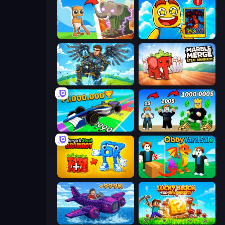
Brainrot Evolution
Obby Cards: The Legend Hunt
Obby: Pull a Sword
Marble Merge: Steal Brainrot Game
Obby Car Challenge: Drive
Obby Tycoon Build the City
Merge & Steal Brainrot
Obby Yard Sale
Obby Plane Power Challenge: Fly
Lucky Blocks for Brainrots