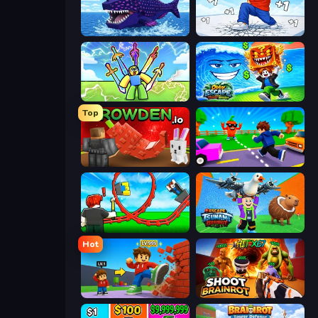
Obby Fish Challenge: Ride
Break a Skyscraper
Obby vs Brainrot
Obby Escape from Tsunami Brainrot
Top
Grow A Garden | Growden.io
Robby: Cross the Road for Brainrot
Build a Rollercoaster: Simulator
Escape Tsunami Brainrot
Hot
Obby: +1 Click Wall Breaker
Shoot Brainrot