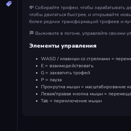
💸 Собирайте трофеи, чтобы зарабатывать де
чтобы двигаться быстрее, и открывайте нов
более редких трансформаций трофеев и луч
🏁 Выживите в погоне, управляйте своими 
Элементы управления
WASD / клавиши со стрелками = пере
E = взаимодействовать
G = захватить трофей
P = пауза
Прокрутка мыши = масштабирование 
Левая/правая кнопка мыши = перемещ
Tab = переключение мыши