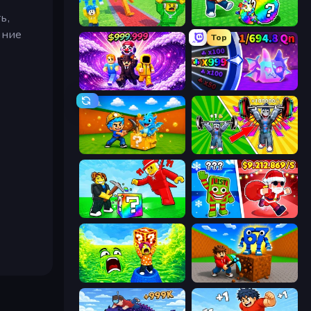
ь,
Catch Brainrots From Bosses
Break a Lucky Egg Brainrots
ение
Top
Obby - BrainWave
Meeland.io
Escape Cave For Brainrot
Obby: Gym Simulator, Escape
Break a Lucky Blocks with Brainrots
Plants vs Brain Zombies
Save Memerots: Acid Lava lake
Obby: Break Rocks For Brainrots