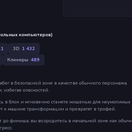
стольных компьютеров)
11
3D
1 432
Кликеры
489
абег в безопасной зоне в качестве обычного персонажа.
 избегая опасностей.
есь в блок и мгновенно станете мишенью для неумолимых
сут к машине трансформации и превратят в трофей.
т до финиша, вы возродитесь в начальной зоне как обыч
гресс.