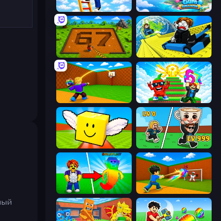
Ladder to Brainhot: Climb
Bubble Gum Simulator
Obby: Dig Brainrots
Cart Ride Danger Mount
Throw a Lucky Block
Run and Jump for Brainrot
Lucky Brainrot Blocks Online
Brainrot Arena Online
Collect Brainrot Egg
Baseball For Brainrot
ный