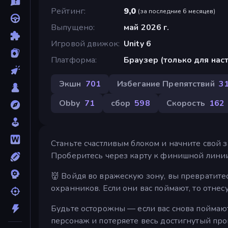
Рейтинг
9,0
(
за последние 6 месяцев
)
Выпущено
май 2026 г.
Игровой движок
Unity 6
Платформа
Браузер (только для на
Экшн
701
Избегание Препятствий
3
Obby
71
сбор
598
Скорость
162
Станьте счастливым блоком и начните свой з
Проберитесь через карту к финишной линии,
👹 Войдя во вражескую зону, вы превратит
охранников. Если они вас поймают, то отне
Будьте осторожны — если вас снова поймаю
персонаж и потеряете весь достигнутый про