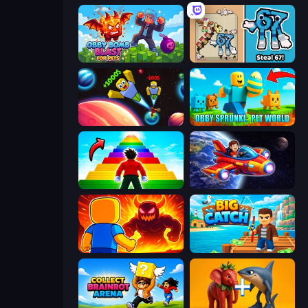
Obby Bomb Blast For Pets
67 Steal a Brainrot Game
Obby: +1 to Spaceflight Altitude
Obby Sprunki: Pet World
Obby Highest Jump Ever
Obby Space Challenge: Starships
Obby: Legendary Dragon
Big Catch