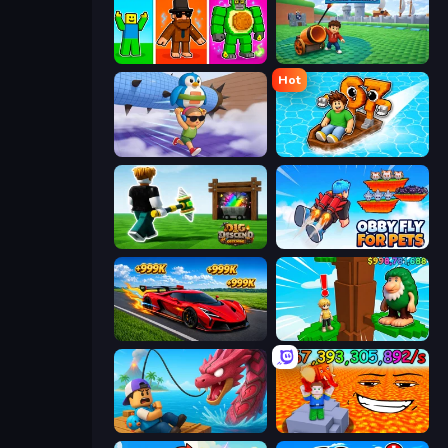
Obby Brainrot Merge
Brainrot Tower Defence
Hot
BrainZombie Log Escape
Float for Brainrots
Dig and Descend: Obby Mine
Obby Fly For Pets
Obby: +1 Speed Car Escape
Steal Beanstalk for Brainrots
Fish It Now
Escape Lava for Brainrots!