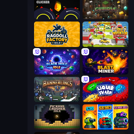
Crusher Clicker
Cubidle
Ragdoll Factory Idle
Idle Inventor
Black Hole Idle
Blast Miner
Bannerlings
Liquid Swarm
Pickaxe Crusher Idle
Pumpkin Defense: Merge Cannon