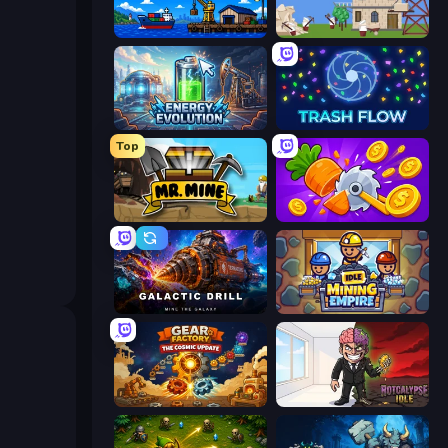
Harbor Tycoon
Babel Tower
Energy Evolution
Trash Flow
Top
Mr. Mine
Farm Ring Idle
Galactic Drill
Idle Mining Empire
Gear Factory
Rotcalypse: Idle Incremental