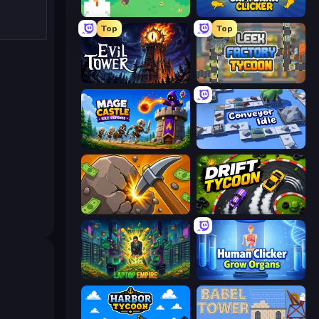
The MachinEGG
Capybara Clicker
Top
Top
Evil Tower
Leek Factory Tycoon
Mage Castle Idle Defense
Conveyor Idle
Mine Clicker
Drift Tycoon
Laptop Empire
Human Clicker: Grow Organs