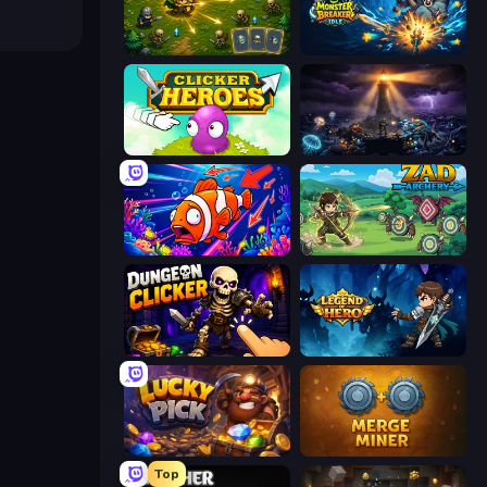
Tiny Ranger
Monster Breaker Idle
Clicker Heroes
The Last Lighthouse
Fish Catch Idle
Zad Archery - Demo
Dungeon Clicker
Legend of Hero
Lucky Pick
Merge Miner
Top