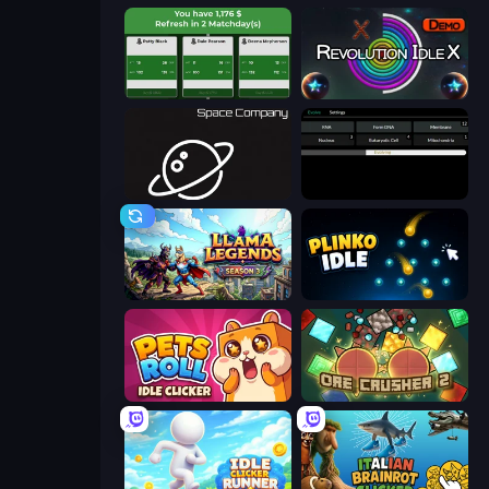
Idle Soccer Manager
Revolution Idle X
Space Company
Evolve
Llama Legends
Plinko Idle
Pets Roll: Idle Clicker
OreCrusher 2