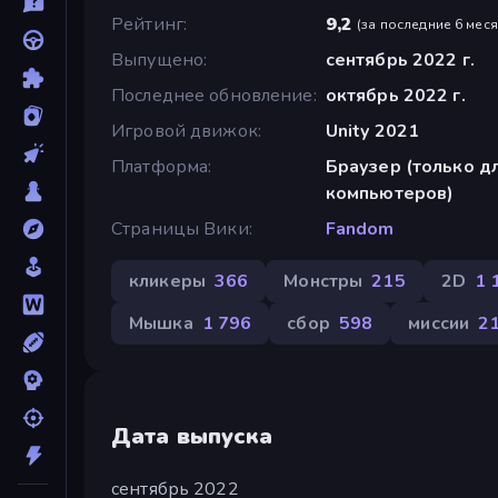
Рейтинг
9,2
(
за последние 6 мес
Выпущено
сентябрь 2022 г.
Последнее обновление
октябрь 2022 г.
Игровой движок
Unity 2021
Платформа
Браузер (только д
компьютеров)
Страницы Вики
Fandom
кликеры
366
Монстры
215
2D
1 
Мышка
1 796
сбор
598
миссии
2
Дата выпуска
сентябрь 2022