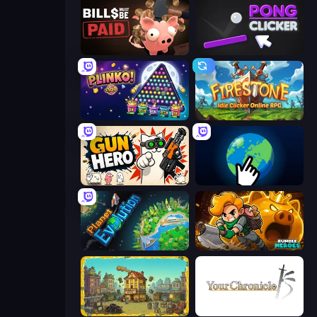
Bills Must Be Paid
Pong Clicker
PLINKO!
Firestone – Idle Clicker Online RPG
Gun Hero: Cat Survival
Planet Clicker 2
Planet Evolution: Idle Clicker
Rumble Heroes
The Garbaggio Hotel
Your Chronicle