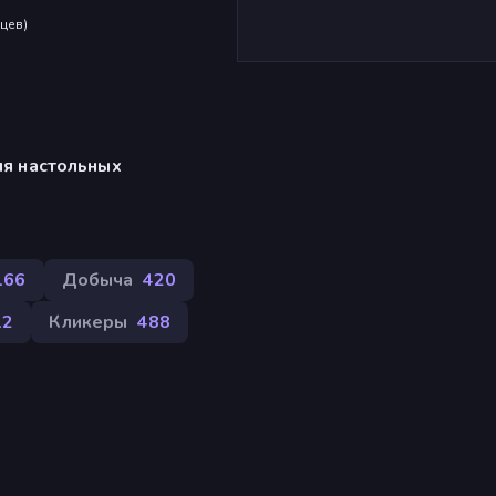
яцев
)
ля настольных
166
Добыча
420
12
Кликеры
488