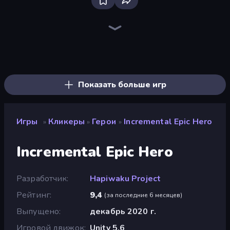
Bloxd.io
Ragdoll Archers
EvoWars.io
Piece of Cake: Merge and Bake
Veck.io
Traffic Rider
Racing Limits
Mahjongg Solitaire
Screw Out: Bolts and Nuts
Words of Wonders
Piles of Mahjong
Designville: Merge & Design
Space Waves
Miniblox
SkillWarz
Stickman Clash
Fortzone Battle Royale
Arrow Escape
Показать больше игр
Игры
Кликеры
Герои
Incremental Epic Hero
»
»
»
Incremental Epic Hero
Разработчик
Hapiwaku Project
Рейтинг
9,4
(
за последние 6 месяцев
)
Выпущено
декабрь 2020 г.
Игровой движок
Unity 5.6