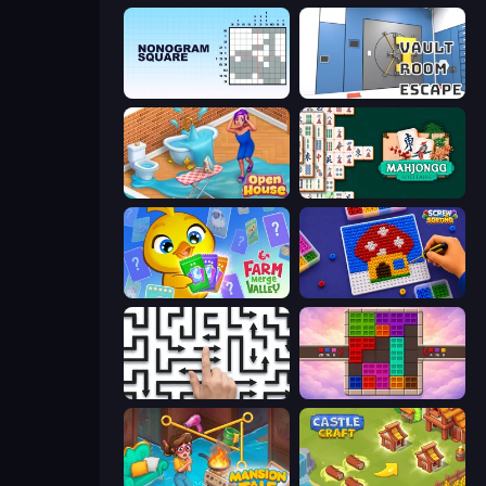
Nonogram Square
Vault Room Escape
Open House
Mahjongg Solitaire
Farm Merge Valley
Screw Sorting
Arrow Escape: Puzzle
Color Cube Puzzle