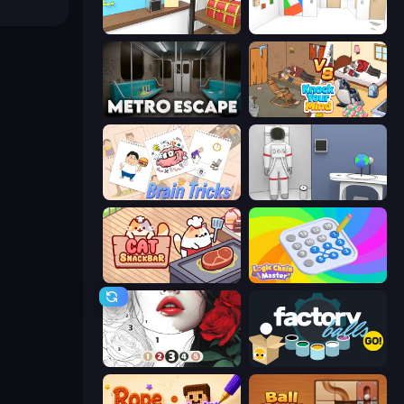
Game Cafe Escape
Mirror Room Escape
Metro Escape
Knock Your Mind
Brain Tricks: Brain Games
Space Museum Escape
Cat Snack Bar
Logic Chain Master
Numicolor
Factory Balls Go!