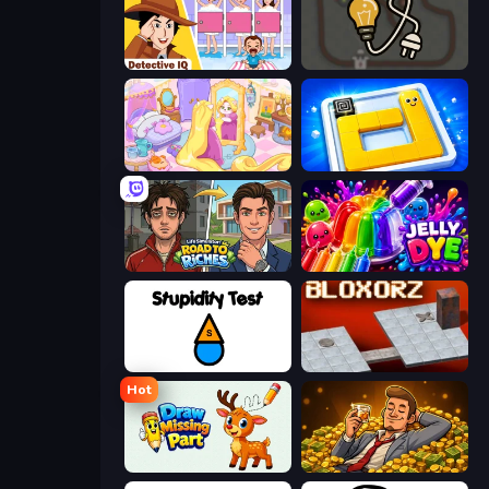
Detective IQ: Brain Games
Light The Lamp
Fairy Room - Decor Game
Ice Slide
Life Simulator: Road to Riches
Jelly Dye
Stupidity Test
Bloxorz
Hot
Draw Missing Part | DOP Puzzle
Idle Billionaire Tycoon