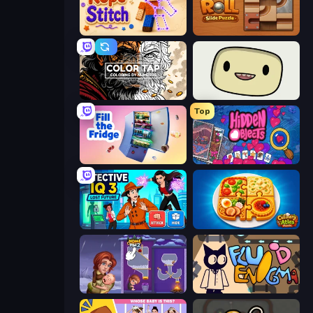
Rope Stitch Puzzle
Ball Roll
Color Tap: Coloring by Numbers
SuperWEIRD
Top
Fill The Fridge
Hidden Objects
Detective IQ 3
Culinary Atlas
Home Pin 2
Fluid Enigma