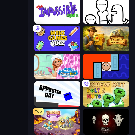
The Impossible Quiz
I Don't Even Know
Mini Games Quiz
Hidden Objects: Island Secrets
Designville: Merge & Design
Lava and Aqua
Opposite Day
Screw Out: Bolts and Nuts
Top
Mergest Kingdom
Room Escape: Strange Case