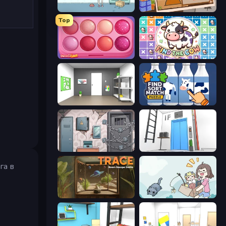
Find Cat
Chigiri: Paper Puzzle
Top
Piece of Cake: Merge and Bake
Find The Cow
Paint Room Escape
Find Sort Match - Puzzle
Cube Stories: Escape
Elevator Room Escape
га в
TRACE
Find Cat 2