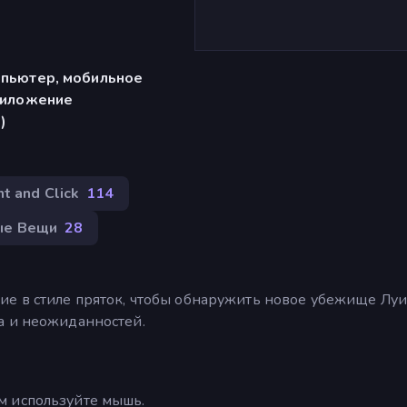
мпьютер, мобильное
риложение
)
nt and Click
114
ые Вещи
28
е в стиле пряток, чтобы обнаружить новое убежище Луи
а и неожиданностей.
м используйте мышь.