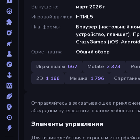
Выпущено
март 2026 г.
Игровой движок
HTML5
Платформы
Браузер (настольный ко
устройство, планшет), П
CrazyGames (iOS, Android
Ориентация
Общий обзор
Игры пазлы
667
Mobile
2 373
Poi
2D
1 166
Мышка
1 796
Спрятанн
Отправляйтесь в захватывающее приключени
абсурдном путешествии, полном любопытств
Элементы управления
Для взаимодействия с игровым интерфейсо