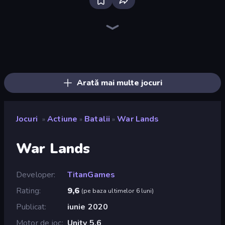
Bloxd.io
Ragdoll Archers
EvoWars.io
Piece of Cake: Merge and Bake
Veck.io
Racing Limits
Traffic Rider
Mahjongg Solitaire
Screw Out: Bolts and Nuts
Words of Wonders
Piles of Mahjong
Designville: Merge & Design
Miniblox
Space Waves
Stickman Clash
SkillWarz
Fortzone Battle Royale
Arrow Escape
Arată mai multe jocuri
Jocuri
Actiune
Batalii
War Lands
»
»
»
War Lands
Developer
TitanGames
Rating
9,6
(
pe baza ultimelor 6 luni
)
Publicat
iunie 2020
Motor de joc
Unity 5.6