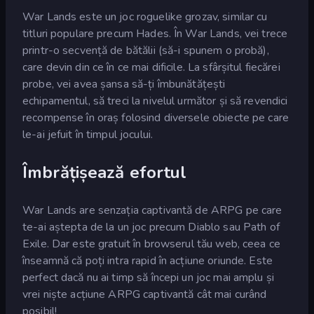
War Lands este un joc roguelike grozav, similar cu
titluri populare precum Hades. În War Lands, vei trece
printr-o secvență de bătălii (să-i spunem o probă),
care devin din ce în ce mai dificile. La sfârșitul fiecărei
probe, vei avea șansa să-ți îmbunătățești
echipamentul, să treci la nivelul următor și să revendici
recompense în oraș folosind diversele obiecte pe care
le-ai jefuit în timpul jocului.
Îmbrățișează efortul
War Lands are senzația captivantă de ARPG pe care
te-ai aștepta de la un joc precum Diablo sau Path of
Exile. Dar este gratuit în browserul tău web, ceea ce
înseamnă că poți intra rapid în acțiune oriunde. Este
perfect dacă nu ai timp să începi un joc mai amplu și
vrei niște acțiune ARPG captivantă cât mai curând
posibil!