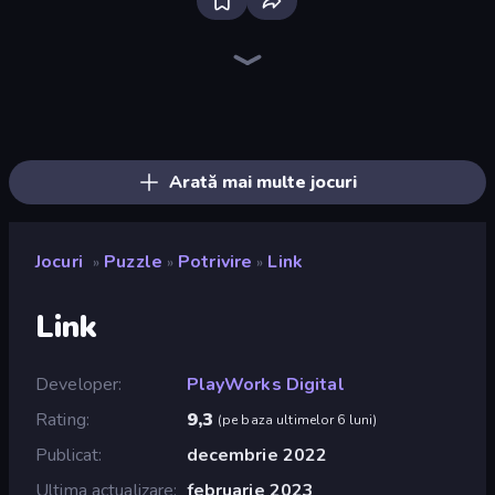
Piles of Mahjong
Piece of Cake: Merge and Bake
Skydom
Screw Out: Bolts and Nuts
Arrow Escape
Mansion Tale: Merge Secrets
Yarn Fever! Unravel Puzzle
Mergest Kingdom
Pixel Blast
Skydom: Reforged
Gomu Goman
Designville: Merge & Design
Match Masters
Goods Triple Match 3D
Tropical Merge
Hexa Sort
Arrow Escape: Puzzle
Square Punki Long Hand
Arată mai multe jocuri
Jocuri
Puzzle
Potrivire
Link
»
»
»
Link
Developer
PlayWorks Digital
Rating
9,3
(
pe baza ultimelor 6 luni
)
Publicat
decembrie 2022
Ultima actualizare
februarie 2023