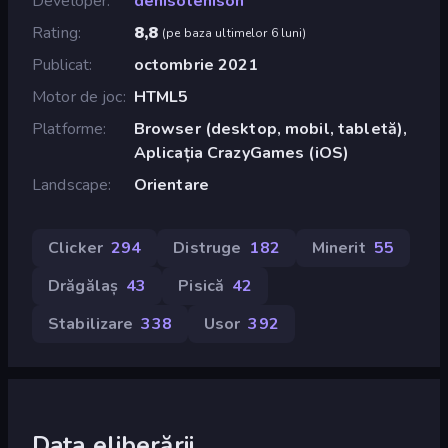
Developer
denisolenison
Rating
8,8
(
pe baza ultimelor 6 luni
)
Publicat
octombrie 2021
Motor de joc
HTML5
Platforme
Browser (desktop, mobil, tabletă),
Aplicația CrazyGames (iOS)
Landscape
Orientare
Clicker
294
Distruge
182
Minerit
55
Drăgălaș
43
Pisică
42
Stabilizare
338
Usor
392
Data eliberării