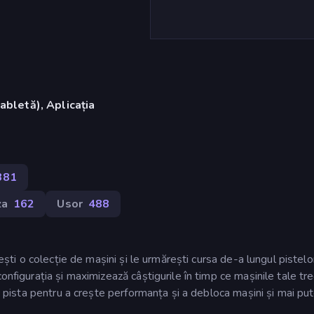
abletă), Aplicația
381
za
162
Usor
488
rești o colecție de mașini și le urmărești cursa de-a lungul pistelo
onfigurația și maximizează câștigurile în timp ce mașinile tale tre
ic pista pentru a crește performanța și a debloca mașini și mai put