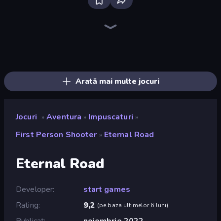
Bloxd.io
Ragdoll Archers
EvoWars.io
Piece of Cake: Merge and Bake
Veck.io
Racing Limits
Traffic Rider
Mahjongg Solitaire
Screw Out: Bolts and Nuts
Words of Wonders
Piles of Mahjong
Designville: Merge & Design
Miniblox
Space Waves
Stickman Clash
SkillWarz
Fortzone Battle Royale
Arrow Escape
Arată mai multe jocuri
Jocuri
Aventura
Impuscaturi
»
»
»
First Person Shooter
Eternal Road
»
Eternal Road
Developer
start games
Rating
9,2
(
pe baza ultimelor 6 luni
)
Publicat
noiembrie 2022