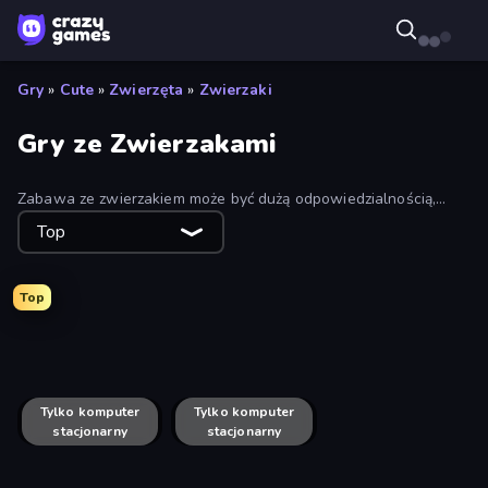
Gry
»
Cute
»
Zwierzęta
»
Zwierzaki
Gry ze Zwierzakami
Zabawa ze zwierzakiem może być dużą odpowiedzialnością,
więc najlepszym rozwiązaniem jest cyfrowy zwierzak. Poznaj
Top
darmowe gry, w których karmisz, pielęgnujesz, trenujesz lub
chronisz swojego futrzanego przyjaciela.
Top
Idle Pet Business
Biomons Island 3D
Yokai Party
Pet Trainer Duel
Tylko komputer
Tylko komputer
Castaway
stacjonarny
stacjonarny