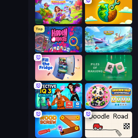
Fairyland Merge & Magic
Land Explorers: Merge & Build
Top
Hidden Objects
Tropical Merge
Fill The Fridge
Piles of Mahjong
Detective IQ 3
Unscrew Drop: Satisfying Puzzle
Wood Screw: Bolts Puzzle
Doodle Road