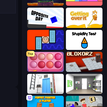
Duo
Level EATEN!
Opposite Day
Getting Over It
Lava and Aqua
Stupidity Test
Top
Piece of Cake: Merge and Bake
Bloxorz
Elevator Room Escape
Paint Room Escape