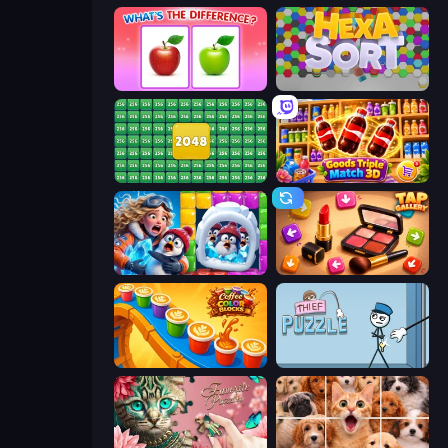
What's The Difference?
Hexa Sort
2048 Merge Blocks
Goods Triple Match 3D
Captain Blast
Tap Gallery
Coffee Color Blocks
Thief Puzzle