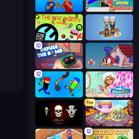
Puppet Fighter 2 Player
House of Hazards
The Epic Party
Rush Hour Cafe
Defuse the Bomb 3D
Cuphead
Mini-Caps: Bombs
Designville: Merge & Design
Top
Room Escape: Strange Case
Mergest Kingdom