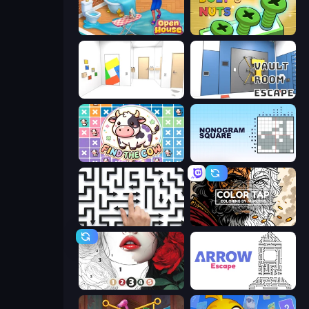
Open House
Screw Out: Bolts and Nuts
Mirror Room Escape
Vault Room Escape
Find The Cow
Nonogram Square
Arrow Escape: Puzzle
Color Tap: Coloring by Numbers
Numicolor
Arrow Escape