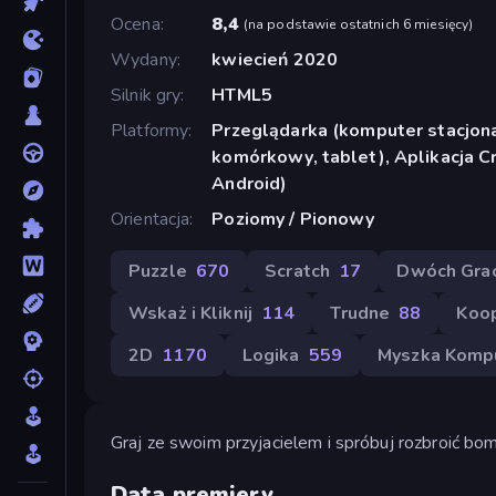
Ocena
8,4
(
na podstawie ostatnich 6 miesięcy
)
Wydany
kwiecień 2020
Silnik gry
HTML5
Platformy
Przeglądarka (komputer stacjona
komórkowy, tablet), Aplikacja 
Android)
Orientacja
Poziomy / Pionowy
Puzzle
670
Scratch
17
Dwóch Gra
Wskaż i Kliknij
114
Trudne
88
Koop
2D
1170
Logika
559
Myszka Komp
Graj ze swoim przyjacielem i spróbuj rozbroić bo
Data premiery