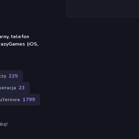
rny, telefon
CrazyGames (iOS,
czy
225
eracja
23
uterowa
1799
mbę!