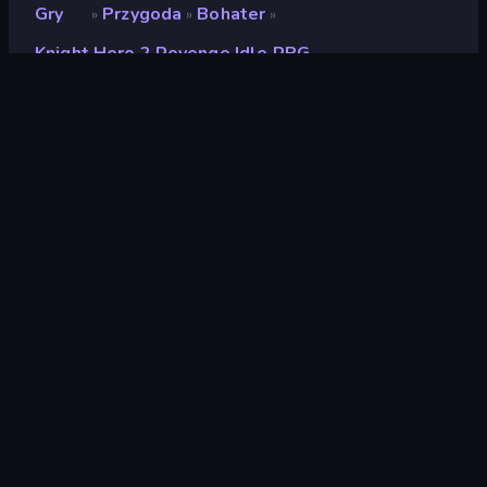
Gry
Przygoda
Bohater
»
»
»
Knight Hero 2 Revenge Idle RPG
Knight Hero 2 Revenge
Idle RPG
Deweloper
almagames
Ocena
(
na podstawie ostatnich 6
9,3
miesięcy
)
Wydany
listopad 2024
Ostatnio zaktualizowany
maj 2025
Silnik gry
Unity 6
Platformy
Przeglądarka (komputer
stacjonarny, telefon
komórkowy, tablet),
Aplikacja CrazyGames