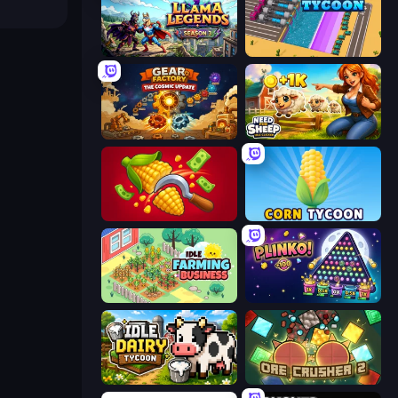
Llama Legends
Dig Tycoon
Gear Factory
Need for Sheep: Idle Clicker
Farm-51: Secret Harvest
Corn Tycoon
Idle Farming Business
PLINKO!
Idle Dairy Tycoon
OreCrusher 2