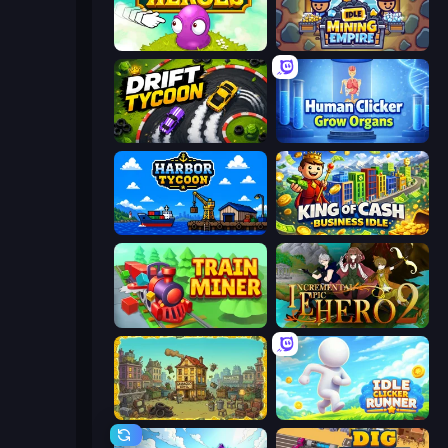
Clicker Heroes
Idle Mining Empire
Drift Tycoon
Human Clicker: Grow Organs
Harbor Tycoon
King of Cash Business Idle
Train Miner
Incremental Epic Hero 2
The Garbaggio Hotel
Idle Clicker Runner