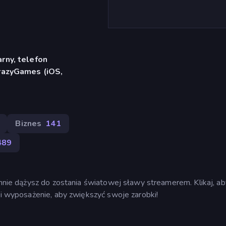
rny, telefon
CrazyGames (iOS,
Biznes
141
489
zynnie dążysz do zostania światowej sławy streamerem. Klikaj, ab
j i wyposażenie, aby zwiększyć swoje zarobki!