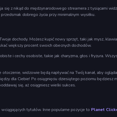
ija się z nikąd do międzynarodowego streamera z tysiącami wid
i przedsmak dobrego życia przy minimalnym wysiłku.
 Twoje dochody. Możesz kupić nowy sprzęt, taki jak mysz, klawiat
zyskać większy procent swoich obecnych dochodów.
ste i cechy osobiste, takie jak charyzma, głos i fryzura. Wszys
je otoczenie, widzowie będą napływać na Twój kanał, aby ogląd
iędzy dla Ciebie! Po osiągnięciu dziesiątego poziomu będziesz 
poddawaj się, aż osiągniesz wielki sukces.
h wciągających tytułów. Inne popularne pozycje to
Planet Click