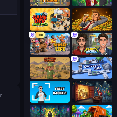
Leek Factory Tycoon
Idle Vlogger Simulator
Idle Game Dev Simulator
Idle Billionaire Tycoon
Top
Street Life
Life Simulator: Road to Riches
Army Base Of America
Conveyor Idle
y
I Best Dancer!
Container Auction