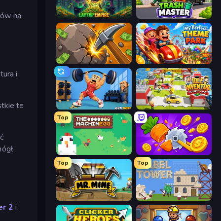
zów na
Laptop Empire
Trash Master
Mine Clicker
My Perfect Theme Park
ura i
tkie te
Gym Boss
Idle Inventor
Top
ać
mógł
The MachinEGG
Farm Ring Idle
Top
Top
Mr. Mine
Babel Tower
er 2
i