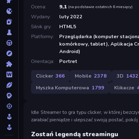
Ocena
9,1
(
na podstawie ostatnich 6 miesięcy
)
Wydany
luty 2022
Silnik gry
HTML5
Platformy
Przeglądarka (komputer stacjona
komórkowy, tablet), Aplikacja 
Android)
Orientacja
Portret
Clicker
366
Mobile
2378
3D
1432
Myszka Komputerowa
1799
Klikacze
Idle Streamer to gra typu clicker, w której bezc
zarabiać pieniądze i ulepszać swoją postać, pokó
Zostań legendą streamingu