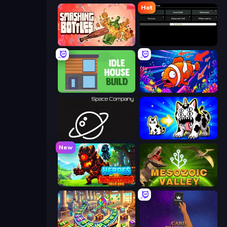
Hot
Smashing Bottles
Evolve
Idle House Build
Fish Catch Idle
Space Company
Strange Cats
New
Heroes vs Monsters: Idle RPG
Cell to Singularity: Mesozoic Valley