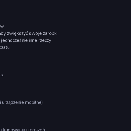
ów
 aby zwiększyć swoje zarobki
jednocześnie inne rzeczy
czatu
s.
i urządzenie mobilne)
 i kupowania ulepszeń.