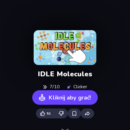
IDLE Molecules
7/10
Clicker
Kliknij aby grać!
51