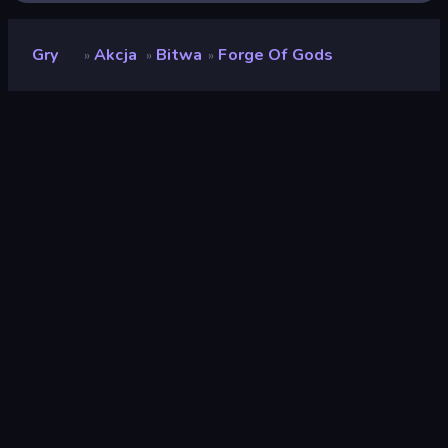
Gry
Akcja
Bitwa
Forge Of Gods
»
»
»
Forge of Gods
Deweloper
Overmobile
Ocena
8,7
(
na podstawie ostatnich 6 miesięcy
)
Wydany
marzec 2026
Silnik gry
HTML5
Platforma
Przeglądarka (komputer stacjonarny,
telefon komórkowy, tablet)
Orientacja
Portret
Akcja
438
Mobile
2348
Bitwa
380