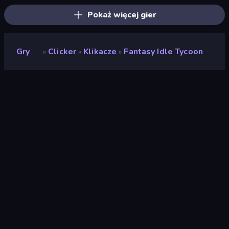
Pokaż więcej gier
Gry
Clicker
Klikacze
Fantasy Idle Tycoon
»
»
»
Fantasy Idle Tycoon
Deweloper
Fleqpe Games
Ocena
(
na podstawie ostatnich 6
9,1
miesięcy
)
Wydany
grudzień 2022
Ostatnio zaktualizowany
grudzień 2022
Silnik gry
Unity 2021
Platformy
Przeglądarka (komputer
stacjonarny, telefon
komórkowy, tablet),