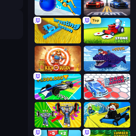
Playground Man! Ragdoll Show!
Street Racer 2
Top
Harvesting Season
Stone Grass: Mowing Simulator
Kick the Buddy
Obby Fish Challenge: Ride
Obby Car Challenge: Drive
Cars Arena
Obby: Gym Simulator, Escape
Cart Ride Danger Mount