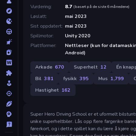
Vurdering
8.7
(
basert på de siste 6 månedene
)
Løslatt
mai 2023
Sist oppdatert
mai 2023
Spillmotor
Unity 2020
Plattformer
Nettleser (kun for datamaskin
Android)
Arkade
670
Superhelt
12
Én knap
Bil
381
fysikk
395
Mus
1,799
Hastighet
162
Super Hero Driving School er et uformelt bilstunts
unike superheltbiler. Lås opp flere fargerike bane
førerkort, og i dette spillet kan du lære å kjøre og
kan ha superkrasj. Spenn deg fast og gjør deg kla