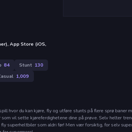
er), App Store (iOS,
p
84
Stunt
130
Casual
1,009
pill hvor du kan kjøre, fly og utføre stunts på flere sprø baner 
r som vil sette kjøreferdighetene dine på prøve. Selv helter tre
 fly superheltbiler som aldri før! Men vær forsiktig, for selv supe
r for supermoro!