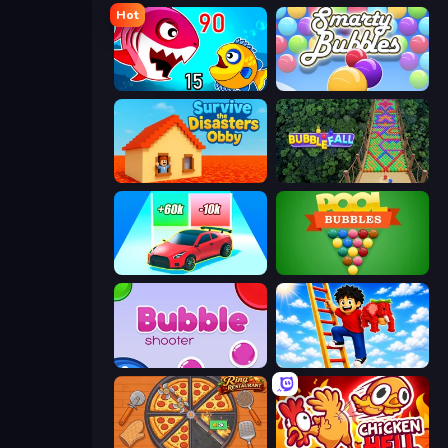
Hot
Fish Eat Getting Big
Smarty Bubbles
Survive the Disasters: Obby
Bubble Fall
Upgrade the Supercar 3D
Pool Bubbles
Bubble Shooter
Ladder to Brainhot: Climb