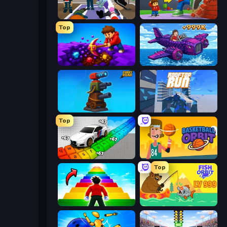
Find The Alien
Obby: +1 Click Wall Breaker
Top
Obby: Dig Down
Obby Plane Power Challenge: Fly
Furry Road
Rooftop Run
Top
Obby: Supercar Race on Keyboard
Basketball Orbit
Top
Obby Highest Jump Ever
Fish Orbit