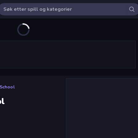
 School
ol