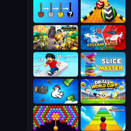
Merge Tools - Merge and Dig
Sky Balls 3D
Zombies 4 Weapon Merge
Stickman battle 1-4 Players
Speed per Click: Obby
Slice Master
Honk
Droll World Cup
Bubble Story
Obby: +1 Jump per Click