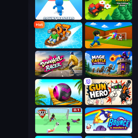
Count Masters: Stickman Games
Lumber Harvest: Tree Cutting Game
Hot
Float for Brainrots
Baseball For Brainrot
Downhill Racer
Mage Castle Idle Defense
Rolling Balls Sea Race
Gun Hero: Cat Survival
Soccer Dash
Bouncemasters