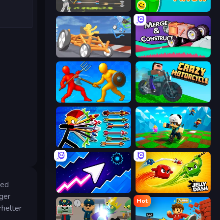
Ragdoll Archers
Feeling Arrow
Draw Crash Race
Merge & Construct
Epic Sword Battle! Fight in Arena
Crazy Motorcycle
Archer Ragdoll Masters
Robby: Many Games
med
Space Waves
Jelly Dash
nger
Hot
rhelter