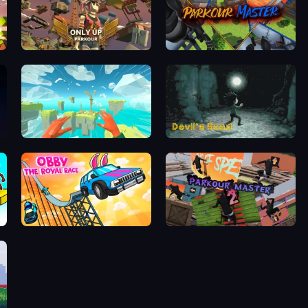
Only Up: Parkour
Parkour Master
Jump to Sky: 3D Parkour
Devil's Road
Obby: The Royal Race
Parkour Master 2