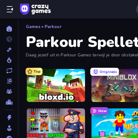
Games
»
Parkour
Parkour Spellet
Daag jezelf uit in Parkour Games terwijl je door obsta
Top
Originals
Bloxd.io
Miniblox
New