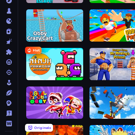
Barry's Prison Escape!
Obby Memes Grow Fruits
Obby: Crazy Cart
Obby: Parkour with Ragd
Hot
Ninja Parkour Multiplayer
Digital Circus: Obby
Originals