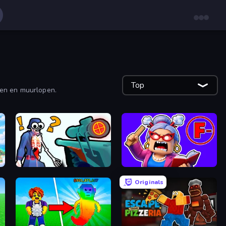
Top
men en muurlopen.
Sniper Shot: Bullet Time
Escape From School: Angry Teacher!
Originals