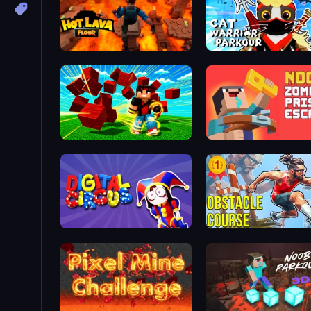
Hot Lava Floor
Cat Warrior Parkour
Robby Superhero
Noob: Zombie Prison Esc
Digital Circus: Parkour Game
Obstacle Course Ragdoll