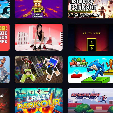
Tung Tung Sahur: Obby Challenge
Blocky Parkour: Only Up Adventure
ape
Parkour GO
He is Here
Only Up Craft
Brainrot Mega Parkour