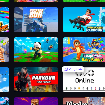
Imagine Island
Break a Lucky Egg Brainrots
oll
Rooftop Run
Office Chair Parkour
Escape From Mr.Meawing's Prison!
Robby: Many Games
Escape From Baby Robby!
Originals
Only Up 3D Parkour: Go Ascend
Parkour First-Person
OvO.io