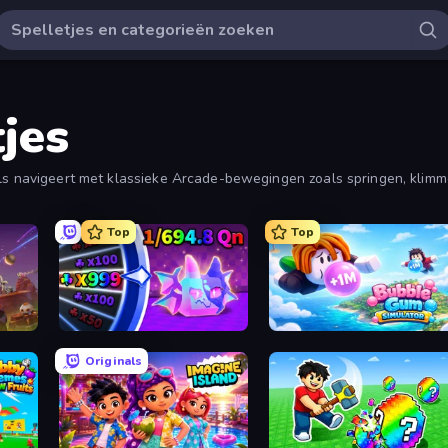
jes
kels navigeert met klassieke Arcade-bewegingen zoals springen, klim
Top
Top
Meeland.io
Bubble Gum Simulator
Originals