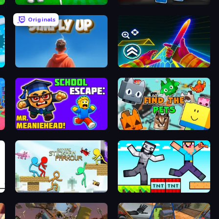
Collect Brainrot Egg
Escape From Pizzeria
Originals
SimplyUp.io
Surf GO Parkour
School Escape: Mr. MeanieHead!
Find The Pets
Stickman Parkour Master
Noob Gigachad: Parkour Tricks Challenge