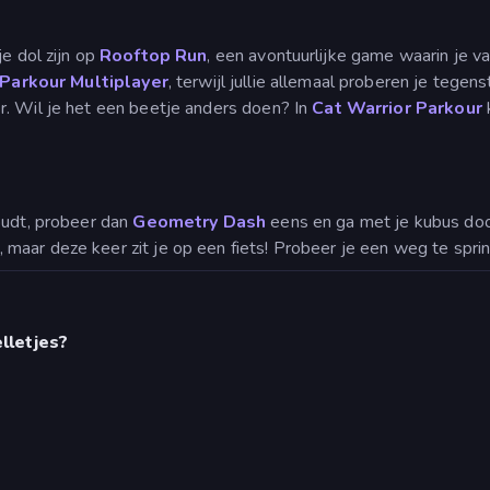
je dol zijn op
Rooftop Run
, een avontuurlijke game waarin je v
 Parkour Multiplayer
, terwijl jullie allemaal proberen je tege
r. Wil je het een beetje anders doen? In
Cat Warrior Parkour
k
houdt, probeer dan
Geometry Dash
eens en ga met je kubus doo
 maar deze keer zit je op een fiets! Probeer je een weg te spr
lletjes?