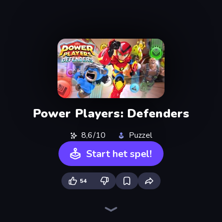
Power Players: Defenders
8,6/10
Puzzel
Start het spel!
54