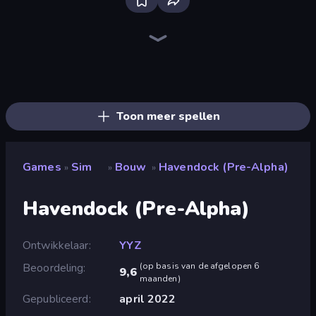
Bloxd.io
Ragdoll Archers
EvoWars.io
Piece of Cake: Merge and Bake
Veck.io
Racing Limits
Traffic Rider
Mahjongg Solitaire
Screw Out: Bolts and Nuts
Words of Wonders
Piles of Mahjong
Designville: Merge & Design
Miniblox
Space Waves
Stickman Clash
SkillWarz
Fortzone Battle Royale
Arrow Escape
Toon meer spellen
Games
Sim
Bouw
Havendock (Pre-Alpha)
»
»
»
Havendock (Pre-Alpha)
Ontwikkelaar
YYZ
Beoordeling
(
op basis van de afgelopen 6
9,6
maanden
)
Gepubliceerd
april 2022