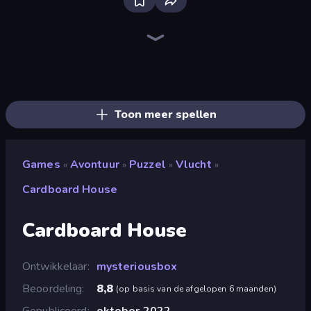
Bloxd.io
Ragdoll Archers
EvoWars.io
Veck.io
Piece of Cake: Merge and Bake
Racing Limits
Traffic Rider
Mahjongg Solitaire
Screw Out: Bolts and Nuts
Words of Wonders
Piles of Mahjong
Designville: Merge & Design
Miniblox
Space Waves
Stickman Clash
SkillWarz
Fortzone Battle Royale
Arrow Escape
Toon meer spellen
Games
Avontuur
Puzzel
Vlucht
»
»
»
»
Cardboard House
Cardboard House
Ontwikkelaar
mysteriousbox
Beoordeling
8,8
(
op basis van de afgelopen 6 maanden
)
Gepubliceerd
oktober 2022