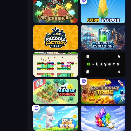
OreCrusher 2
Corn Tycoon
Ragdoll Factory Idle
Energy Evolution
Idle Breakout
Omega Layers
Idle Farming Business
Evolutionary Tribe
Idle Clicker Runner
Crystalia Idle Clicker