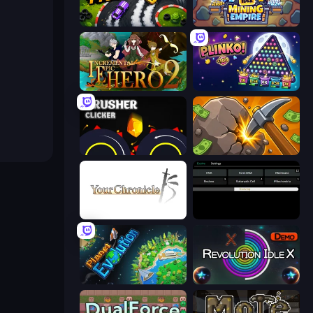
Drift Tycoon
Idle Mining Empire
Incremental Epic Hero 2
PLINKO!
Crusher Clicker
Mine Clicker
Your Chronicle
Evolve
Planet Evolution: Idle Clicker
Revolution Idle X