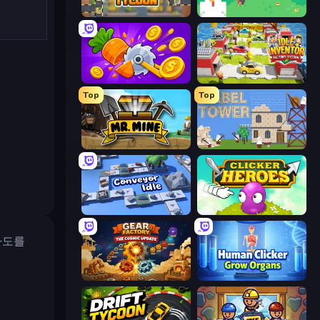
Leek Factory Tycoon
The MachinEGG
Farm Ring Idle
Idle Inventor
Top
Top
Mr. Mine
Babel Tower
Conveyor Idle
Clicker Heroes
파도를
Gear Factory
Human Clicker: Grow Organs