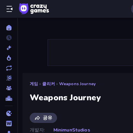
게임
»
클리커
»
Weapons Journey
Weapons Journey
공유
개발자
MinimunStudios