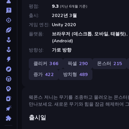
평점
9.3
(
지난 6개월 기준
)
출시
2022년 3월
게임 엔진
Unity 2020
플랫폼
브라우저 (데스크톱, 모바일, 태블릿), C
(Android)
방향성
가로 방향
클리커
366
픽셀
290
몬스터
215
증가
422
방치형
489
웨폰스 저니는 무기를 조종하고 몰려오는 몬스터
만나보세요. 새로운 무기와 힘을 잠금 해제하여 그
출시일