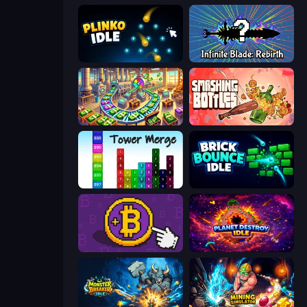
Plinko Idle
Infinite Blade: Rebirth
Money Factory: Tycoon Idle Game
Smashing Bottles
Tower Merge
Brick Bounce Idle
Money Maker
Planet Destroy Idle