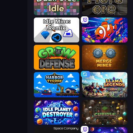
DualForce Idle
More Ore
Idle Mine: Remix
Fish Catch Idle
Grow Defense
Merge Miner
Harbor Tycoon
Llama Legends
Idle Planet Destroyer
Cubidle