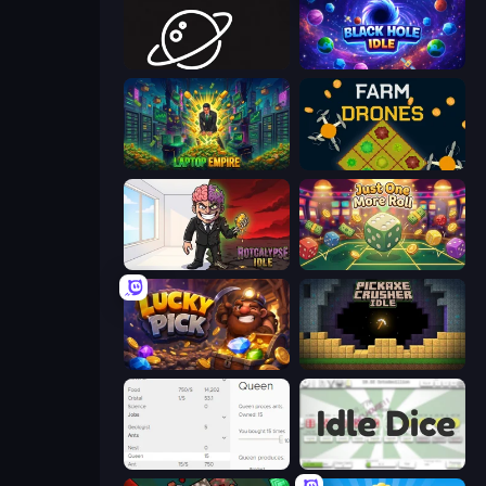
Space Company
Black Hole Idle
Laptop Empire
Farm Drones
Rotcalypse: Idle Incremental
Just One More Roll
Lucky Pick
Pickaxe Crusher Idle
Idle Ants
Idle Dice