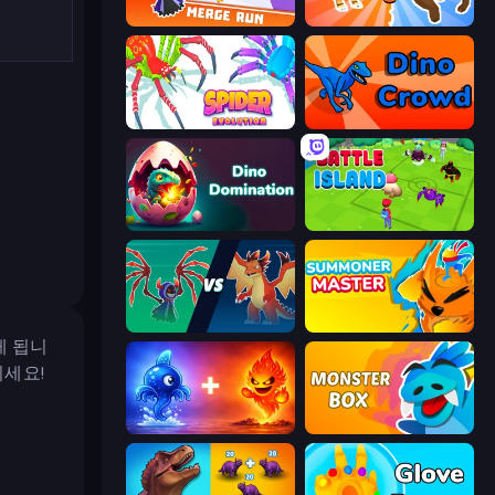
Merge Run
Animal DNA Run
Spider Evolution: Runner Game
Dino Crowd
Dino Domination
Battle Island
Monster Battle
Summoner Master
게 됩니
되세요!
Elemental Monsters: Merge
Monster Box