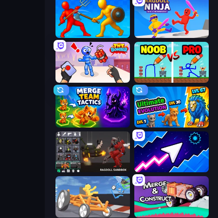
Epic Sword Battle! Fight in Arena
Ragdoll Ninja: Imposter Hero
TNT Bomber
DOP Noob: Draw to Save
Merge Team Tactics
Ultimate Evolution
Last Play: Ragdoll Sandbox
Space Waves
Draw Crash Race
Merge & Construct