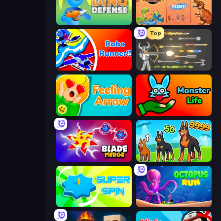
Dino Defense
Dinosaurs Merge Master
Top
Robo Runner
Ragdoll Archers
Feeling Arrow
Monster Life
Blade Merge
Dogs vs Aliens
Super Spin
OctopusRun