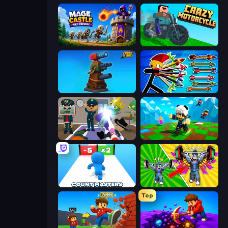
Mage Castle Idle Defense
Crazy Motorcycle
Furry Road
Archer Ragdoll Masters
Find The Alien
Robby: Many Games
Count Masters: Stickman Games
Obby: Gym Simulator, Escape
Top