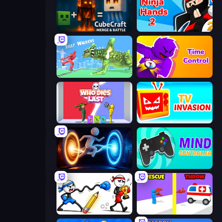
CubeCraft: Merge & Battle
Ninja Hands 2
Silly Walkers
Time Control!
Who Dies Last?
TV Invasion
Portal Escape
Mind Controller
Doodle Smash
Rescue Throw