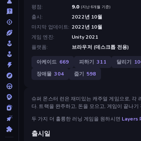
평점
9.0
(
지난 6개월 기준
)
출시
2022년 10월
마지막 업데이트
2022년 10월
게임 엔진
Unity 2021
플랫폼
브라우저 (데스크톱 전용)
아케이드
669
피하기
311
달리기
10
장애물
304
줍기
598
슈퍼 몬스터 런은 재미있는 캐주얼 게임으로, 각
다. 트랙을 완주하고, 돈을 모으고, 게임이 끝나
두 가지 더 훌륭한 러닝 게임을 원하시면
Layers 
출시일