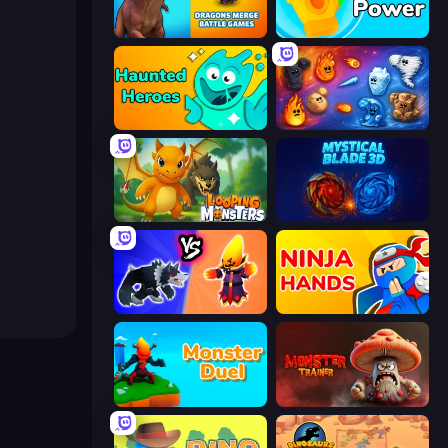
Dragons Merge: Battle Games
Glove Power
Haunted Heroes
Elemental Merge
Looping Monsters
Mystical Blade
Merge Battle Tactics
Ninja Hands
Monster Duel
Monster Trainer: Catching Game