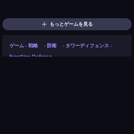
Tower Swap
City Takeover
TimeWarriors
Tower Battle
AOD - Art Of Defense
World Conqueror
Age of Heroes
Takeover
Battle Arena
Tower Defense
Throne Tactics
Kingdom Rush
Epic Army Clash
Dice Wars
Idle Zombie Wave: Survivors
Cursed Treasure 2
Age of Tanks Warriors: TD War
WarLink: Crown & Clash
もっとゲームを見る
ゲーム
戦略
防衛
タワーディフェンス
»
»
»
»
Frontline Defense
Frontline Defense
評価
8.7
(
過去6ヶ月間のデータに基づく
)
リリース日
2022年5月
ゲームエンジン
Ruffle
プラットフォーム
ブラウザ（デスクトップ、モバイ
ル、タブレット）, CrazyGames
アプリ（iOS, Android）