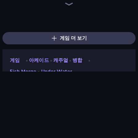
Ragdoll Archers
Bubble Blast
Bubble Fall
Bubble Tower 3D
Cat Snack Bar
Bubble Pop Legend
Arkadium's Bubble Shooter
Bubble Pop Classic
Fruit Merge: Juicy Drop Game
Bubble Pop Fairyland
Smarty Bubbles
Bubble Story
Mage Castle Idle Defense
Obby: +1 Click Wall Breaker
Obby: Gym Simulator, Escape
Obby vs Brainrot
Space Waves
Merge & Dig!
게임 더 보기
게임
아케이드
캐주얼
병합
»
»
»
»
Fish Merge - Under Water
Fish Merge - Under Water
개발자
Paperboat Labs Games
평점
8.3
(
지난 6개월 기준
)
출시
2025년 8월
마지막 업데이트
2025년 9월