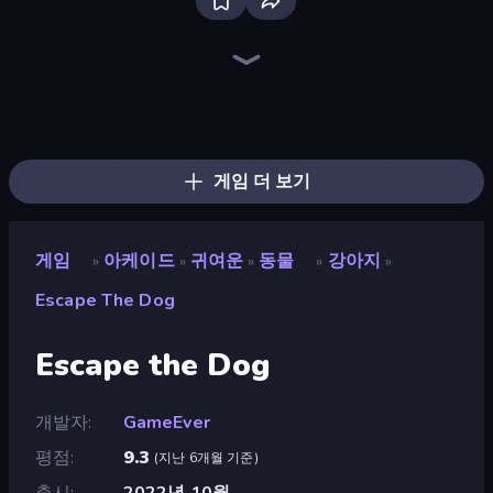
Bloxd.io
Ragdoll Archers
EvoWars.io
Veck.io
Piece of Cake: Merge and Bake
Racing Limits
Traffic Rider
Mahjongg Solitaire
Screw Out: Bolts and Nuts
Words of Wonders
Piles of Mahjong
Designville: Merge & Design
Miniblox
Space Waves
Stickman Clash
SkillWarz
Fortzone Battle Royale
Arrow Escape
게임 더 보기
게임
아케이드
귀여운
동물
강아지
»
»
»
»
»
Escape The Dog
Escape the Dog
개발자
GameEver
평점
9.3
(
지난 6개월 기준
)
출시
2022년 10월