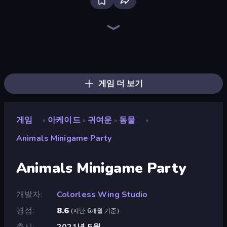
Bloxd.io
Ragdoll Archers
EvoWars.io
Piece of Cake: Merge and Bake
Veck.io
Traffic Rider
Racing Limits
Mahjongg Solitaire
Screw Out: Bolts and Nuts
Words of Wonders
Piles of Mahjong
Designville: Merge & Design
Space Waves
Miniblox
SkillWarz
Stickman Clash
Fortzone Battle Royale
Arrow Escape
게임 더 보기
게임
아케이드
귀여운
동물
»
»
»
»
Animals Minigame Party
Animals Minigame Party
개발자
Colorless Wing Studio
평점
8.6
(
지난 6개월 기준
)
출시
2021년 5월