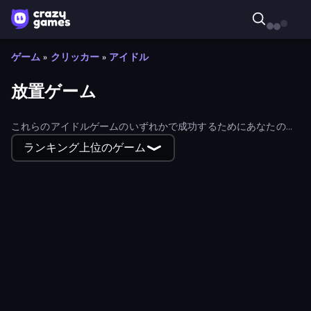
ゲーム
»
クリッカー
»
アイドル
放置ゲーム
これらのアイドルゲームのいずれかで成功するためにあなたの方
法を座って、アイドリング。あなたは、フィルタを使用して、最
ランキング上位のゲーム
新かつ最も人気のあるアイドルゲームを見つけることができる。
LandLord - Real Estate Tycoon
Mining Rush
Circle Farm
Stickman Tower Defense Idle 3D
My Arcade Center
Law of the Cat God
Chess Clicker
Block City Clicker
Crypt Crawler
Coin Clicker
Idle Lumber Mill
DayCare Tycoon
BreakShoot idle
Neon Core Breaker
Launch Idle
Particle Clicker
Idle Combine
Mining in Notebook
Monster Breaker Idle
Noob Basketball Clicker
Merge Cannon: Number Blast
Block Shoot Clicker
Fishing Clicker 3D
Senya and Oscar: Pirate Island
Vein Rush
Mine Loop
Bees Clicker
Wednesday Clicker
Hexa Block 2048 Idle
AutoRPG Arena
Idle Emoji Factory
Weaponsmith Idle
Planetary Terraformer
Survival Land
Idle Zoo
Merge Racers