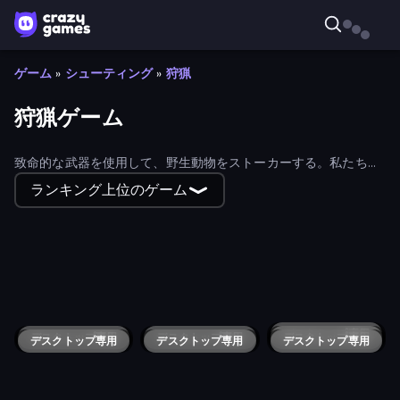
ゲーム
»
シューティング
»
狩猟
狩猟ゲーム
致命的な武器を使用して、野生動物をストーカーする。私たちの
狩猟ゲームを試してみて、あなたの致命的な側面を引き出す！
ランキング上位のゲーム
Duck Hunt
Diver Hero
デスクトップ専用
Mine Clone
デスクトップ専用
Jungle Deer Hunting
Fox Simulator 3D
デスクトップ専用
Dog Simulator 3D
デスクトップ専用
デスクトップ専用
Panther Family Simulator 3D
デスクトップ専用
Panda Simulator 3D
デスクトップ専用
Underwater Hunting