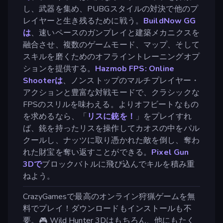
し、武器を集め、PUBGスタイルの対決で他のプ
レイヤーと生き残るために戦う。
BuildNow GG
は
、速いペースのガンプレイと建築メカニクスを
融合させ、複数のゲームモード、マップ、そして
スキルを磨くためのオフライントレーニングオプ
ションを提供する。
Hazmob FPS: Online
Shooterは
、ノンストップのマルチプレイヤー・
アクションと豊富な対戦モードで、クラシックな
FPSのスリルを味わえる。よりオフビートなもの
を求めるなら、「
リスに銃を！
」をプレイすれ
ば、銃を持ったリスを操作してカオスの中をパル
クールし、ナッツに取り憑かれた敵を倒し、奪わ
れた財宝を奪い返すことができる。
Pixel Gun
3Dで
ブロックバトルに飛び込んでキルを積み重
ねよう。
CrazyGamesで最高のオンライン狩猟ゲームを無
料でプレイ！ダウンロードもインストールも不
要。🎮 Wild Hunter 3Dはもちろん、他にもたく