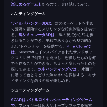
楽しめるゲームも
あるので、ぜひ試してみて。
ハンティングゲーム
ワイルドハンター3Dは
、次のターゲットを求め
て荒野を冒険するスリリングな狩猟体験を提供す
る。
馬シミュレータ3Dは
、馬の視点から島を歩
き回ることができ、平和でありながら魅力的な
3Dアドベンチャーを提供する。
Mine Cloneで
は
、Minecraftにインスパイアされたサンドボッ
クスの世界で創造力を発揮し、想像したものを何
でも作ることができる。ちょっと変わったものを
探してみよう。
水中ハンティングでは
、水面下
に潜って色とりどりの魚や水中を探検するエキサ
イティングな釣りの旅が楽しめる。
シューティングゲーム
SCARは
バトルロイヤルシューティングゲーム
で
、プレイヤーは広大なオープンマップを探索