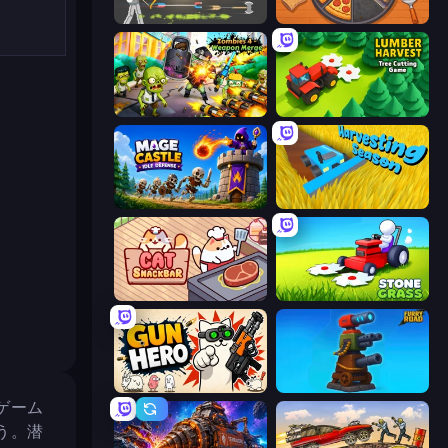
Ragdoll Archers
Ring Restaurant
Zombies 4 Weapon Merge
Lumber Harvest: Tree Cutting Game
Mage Castle Idle Defense
Harvesting Season
Cat Snack Bar
Stone Grass: Mowing Simulator
Gun Hero: Cat Survival
Furry Road
ゲーム
う。潜