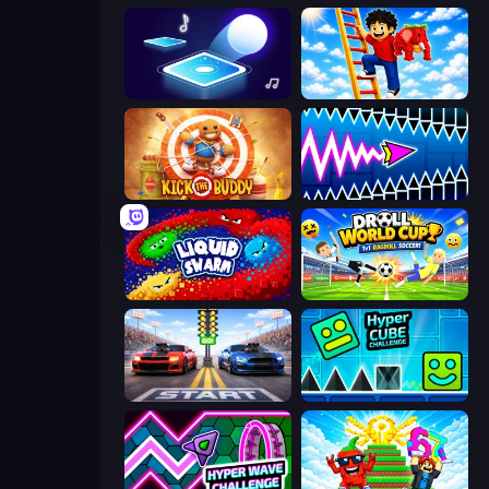
Tile Jumper 3D
Ladder to Brainhot: Climb
Kick the Buddy
Wave Dash: Geometry Arrow
Liquid Swarm
Droll World Cup
Street Racer 2
Hyper Cube Challenge