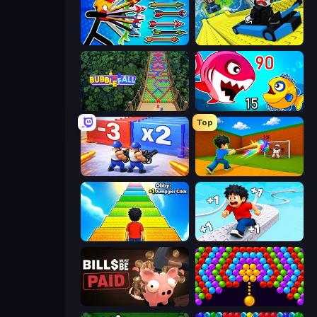
Archer Ragdoll Masters
Cart Ride Danger Mount
Bubble Fall
Fish Eat Getting Big
Top
Battle Brigade
Baseball For Brainrot
Obby: +1 Jump per Click
Speed per Click: Obby
Bills Must Be Paid
Bubble Story