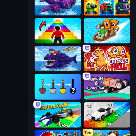
Obby Plane Power Challenge: Fly
Pumpkin Defense: Merge Cannon
Obby Highest Jump Ever
Float for Brainrots
Obby Fish Challenge: Ride
Chicken Hell
Merge Tools - Merge and Dig
Merge & Construct
Obby Car Challenge: Drive
Obby: Supercar Race on Keyboard
Top