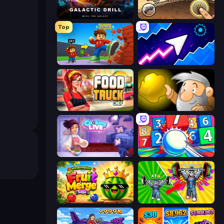
Galactic Drill
Earn to Die: Zombie Ride
Top
Obby: +1 Click Wall Breaker
Space Waves
Food Truck Chef™: A Fun Cooking Game
Gold Miner
Cooking Live
Entropy
Watermelon Fruit Merge Saga
Obby: Gym Simulator, Escape