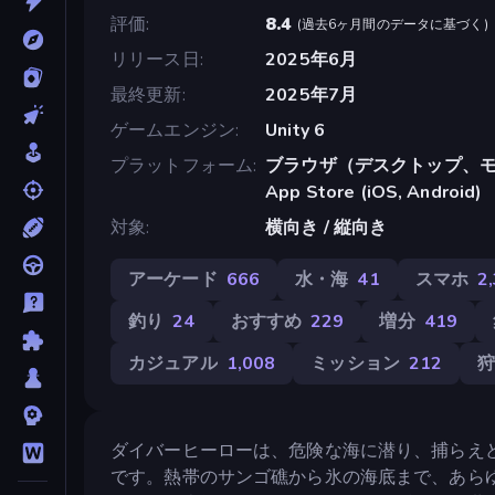
評価
8.4
(
過去6ヶ月間のデータに基づく
)
リリース日
2025年6月
最終更新
2025年7月
ゲームエンジン
Unity 6
プラットフォーム
ブラウザ（デスクトップ、モ
App Store (iOS, Android)
対象
横向き / 縦向き
アーケード
666
水・海
41
スマホ
2
釣り
24
おすすめ
229
増分
419
カジュアル
1,008
ミッション
212
ダイバーヒーローは、危険な海に潜り、捕らえ
です。熱帯のサンゴ礁から氷の海底まで、あら