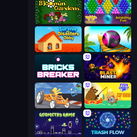
Blooming Gardens
Bubble Pop Legend
Survive the Disasters: Obby
Rolling Balls Sea Race
Bricks Breaker
Blast Miner
Draw Crash Race
Fish Orbit
Geometry Game
Trash Flow