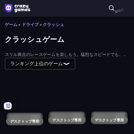
ゲーム
»
ドライブ
»
クラッシュ
クラッシュゲーム
スリル満点のレースゲームを楽しもう。猛烈なスピードでも、壮
絶な衝突でも、どのゲームも最初から最後までアドレナリンが出
ランキング上位のゲーム
っぱなしのハラハラドキドキのアクションが楽しめる。
Zombie Drive Survivor
Moto X3M 5: Pool Party
Carnage Battle Arena
Ship Ramp Jumping
Plane Chase
GoKarts.io
Moto X3M 4 Winter
Epic Racing - Descent on Cars
Ram Cars
Traffic Parking
Demolition Derby 2
デスクトップ専用
デスクトップ専用
GT Cars Mega Ramps
デスクトップ専用
Stickman Destruction 3 Heroes
デスクトップ専用
Stickman Annihilation 2
デスクトップ専用
RCC City Racing
デスクトップ専用
Car Crash Simulator Royale
デスクトップ専用
Offroader V6
Dirt Bike Mad Skills
デスクトップ専用
Ramp Car Jumping
デスクトップ専用
デスクトップ専用
Car Simulator: Crash City
デスクトップ専用
Crazy for Speed
Crazy Stunt Cars 2
デスクトップ専用
Village Car Stunts
デスクトップ専用
Crazy Stunt Cars
デスクトップ専用
デスクトップ専用
RCC Stunt Cars