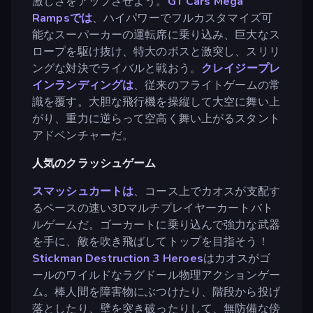
激しさをアップさせよう。
GT Cars Mega
Rampsでは
、ハイパワーでフルカスタマイズ可
能なスーパーカーの運転席に乗り込み、巨大なス
ロープを駆け抜け、特大のボスと激突し、スリリ
ングな対決でライバルと戦おう。
クレイジープレ
インランディングは
、従来のフライトゲームの常
識を覆す。大胆な飛行機を操縦して大空に舞い上
がり、重力に逆らって空高く舞い上がるスタント
アドベンチャーだ。
人気のクラッシュゲーム
スマッシュカートは
、コース上でカオスが支配す
るペースの速い3Dマルチプレイヤーカートバト
ルゲームだ。ゴーカートに乗り込んで強力な武器
を手に、敵を吹き飛ばしてトップを目指そう！
Stickman Destruction 3 Heroes
はカオスがゴ
ールのワイルドなラグドール物理アクションゲー
ム。棒人間を障害物にぶつけたり、階段から投げ
落としたり、壁を突き破ったりして、無防備な傍