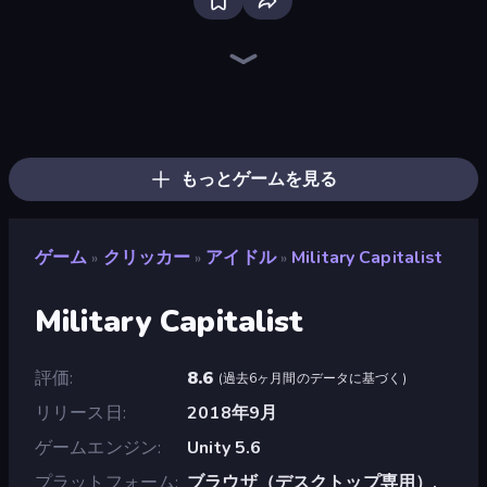
The MachinEGG
Farm Ring Idle
Block Wall Destroyer
Human Clicker: Grow Organs
Gear Factory
Capybara Clicker
Idle Mining Empire
Conveyor Idle
Crusher Clicker
Babel Tower
Planet Clicker 2
Revolution Idle X
Ragdoll Factory Idle
Gun Bounce Idle
Carving Madness
Planet Clicker
Idle Dice
BitCoiner
もっとゲームを見る
ゲーム
クリッカー
アイドル
Military Capitalist
»
»
»
Military Capitalist
評価
8.6
(
過去6ヶ月間のデータに基づく
)
リリース日
2018年9月
ゲームエンジン
Unity 5.6
プラットフォーム
ブラウザ（デスクトップ専用）,