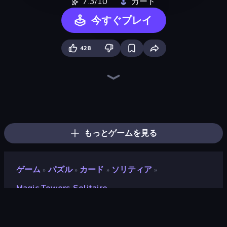
7.3/10
カード
今すぐプレイ
428
Spider Solitaire
Spider Solitaire 2 Suits
Piles of Mahjong
Mahjongg Solitaire
Four Colors
Gin Rummy Mania
Kings and Queens Solitaire TriPeaks
Social Solitaire
Algerian Solitaire
Emerland Solitaire Endless Journey
Classic Card Games Collection
Daily Solitaire Challenge
Solitaire Reverse
Spooky Tripeaks
Tri Peaks Social
Golf Solitaire
Solitaire Home Story
Kingdom Solitaire
もっとゲームを見る
ゲーム
パズル
カード
ソリティア
»
»
»
»
Magic Towers Solitaire
Magic Towers Solitaire