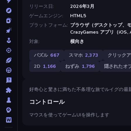
リリース日
2026年3月
ゲームエンジン
HTML5
プラットフォーム
ブラウザ（デスクトップ、モ
CrazyGames アプリ（iOS, 
対象
横向き
パズル
667
スマホ
2,373
クリック
2D
1,166
ねずみ
1,796
隠されたオ
好奇心と驚きに満ちた不条理な旅でルイグの最
コントロール
マウスを使ってゲームUIを操作します