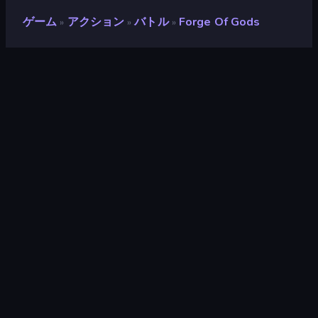
ゲーム
アクション
バトル
Forge Of Gods
»
»
»
Forge of Gods
開発者
Overmobile
評価
8.7
(
過去6ヶ月間のデータに基づく
)
リリース日
2026年3月
ゲームエンジン
HTML5
プラットフォーム
ブラウザ（デスクトップ、モバイ
ル、タブレット）
対象
縦向き
アクション
439
スマホ
2,350
バトル
380
タワーディフェンス
91