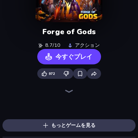
Forge of Gods
8.7/10
アクション
今すぐプレイ
972
Heroes Assemble
Dark Stones: Card Battle RPG
Mecha Allstars Battle Royale
Legend of Hero
Wall Wars
Battle Arena
Goddess Connect
Idle Saga
AFK Dungeon: Idle Action RPG
Realm Traveler
Chaos Arena
Magic World
Merge Team Tactics
Arcath Tales
Stickman Kombat 2D
Throw a Lucky Block
Ultimate Evolution
EmberWars.io
もっとゲームを見る