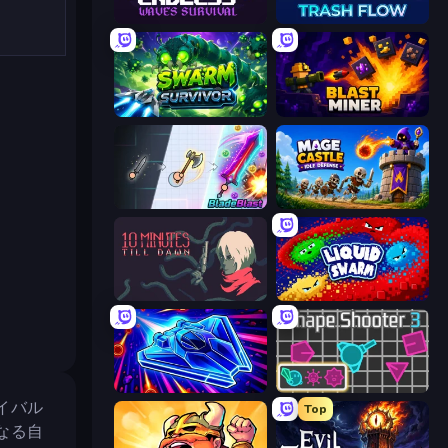
Endless Waves Survival
Trash Flow
Swarm Survivor
Blast Miner
BladeBlast.io
Mage Castle Idle Defense
10 Minutes Till Dawn
Liquid Swarm
Stellar Swarm
Shape Shooter 3
イバル
Top
なる自