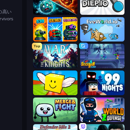
の高い
PlanetCrush 2
Diep.io
vors
Pumpkin Defense: Merge Cannon
EvoWorld.io (FlyOrDie.io)
Top
War the Knights
Stickman Clash
Lucky Brainrot Blocks Online
99 Nights (Bloxd.io)
Merge & Fight
World Z Defense - Zombie Defense