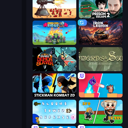
Defender Idle 2
Prison Escape 2
Endless Siege
Iron Legion
Tailed Demon Slayer
Swords & Souls
Stickman Kombat 2D
Boom Slingers ReBoom
Bloons Tower Defense 3
Brainrot Arena Online