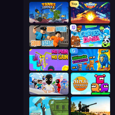
Top
Tanks Arena io: Craft & Combat
Tank Stars
Obby World: Squid Escape
Goober Dash
No Pain No Gain - Ragdoll Sandbox
Ultimate Evolution
Mr. Dude: Online Multiverse Challenge
Ninja Parkour Multiplayer