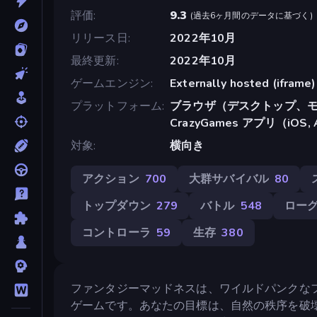
評価
9.3
(
過去6ヶ月間のデータに基づく
)
リリース日
2022年10月
最終更新
2022年10月
ゲームエンジン
Externally hosted (iframe)
プラットフォーム
ブラウザ（デスクトップ、モ
CrazyGames アプリ（iOS, A
対象
横向き
アクション
700
大群サバイバル
80
トップダウン
279
バトル
548
ロー
コントローラ
59
生存
380
ファンタジーマッドネスは、ワイルドパンクな
ゲームです。あなたの目標は、自然の秩序を破