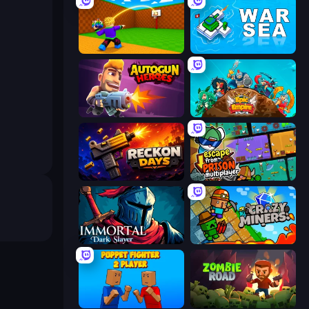
Throw a Lucky Block
War Sea
Autogun Heroes
Epic Empire: Tower Defense
Reckon Days
Escape From Prison Multiplayer
Immortal: Dark Slayer
Crazy Miners
Puppet Fighter 2 Player
Zombie Road