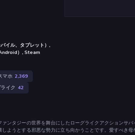
バイル、タブレット）,
ndroid）, Steam
スマホ
2,369
グライク
42
ファンタジーの世界を舞台にしたローグライクアクションサバ
壊しようとする邪悪な勢力に立ち向かうことです。愛すべき母