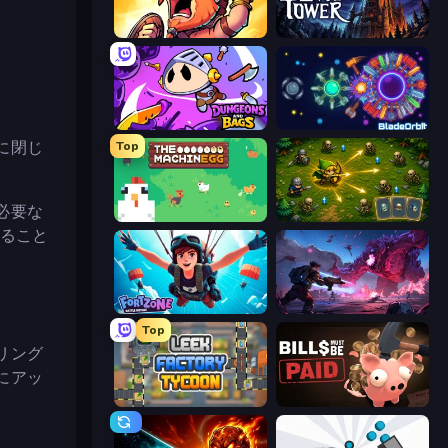
World Survivors
Evil Tower
Dungeons and Bags
BladeOrbit.io
に閉じ
Top
必要な
The MachinEGG
Tiny Ranger
回ること
Fortzone Battle Royale
Grimdark Survivors
Top
リング
にアッ
Leek Factory Tycoon
Bills Must Be Paid