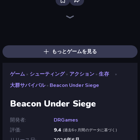
Western Sniper
SkillWarz
Camo Sniper
SWAT Cats
Redcoats.io
Kirka.io
Zombie Outbreak Arena
Destroy Base
Horde Crusher
Sniper Mission
Shape Shooter 3
CS: Chaos Squad
10 Bullets - HTML 5
Shoot First Fast: Gun Duel
Doomsday Shooter
Rift of Hell: Demons War
Gun Master
Metal Guns Fury
もっとゲームを見る
ゲーム
シューティング
アクション
生存
»
»
»
»
大群サバイバル
Beacon Under Siege
»
Beacon Under Siege
開発者
DRGames
評価
9.4
(
過去6ヶ月間のデータに基づく
)
リリース日
2026年6月