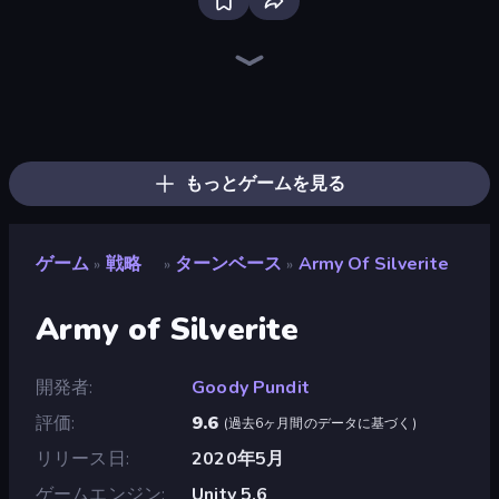
Bloxd.io
Ragdoll Archers
EvoWars.io
Piece of Cake: Merge and Bake
Veck.io
Traffic Rider
Racing Limits
Mahjongg Solitaire
Screw Out: Bolts and Nuts
Words of Wonders
Piles of Mahjong
Designville: Merge & Design
Space Waves
Miniblox
SkillWarz
Stickman Clash
Fortzone Battle Royale
Arrow Escape
もっとゲームを見る
ゲーム
戦略
ターンベース
Army Of Silverite
»
»
»
Army of Silverite
開発者
Goody Pundit
評価
9.6
(
過去6ヶ月間のデータに基づく
)
リリース日
2020年5月
ゲームエンジン
Unity 5.6