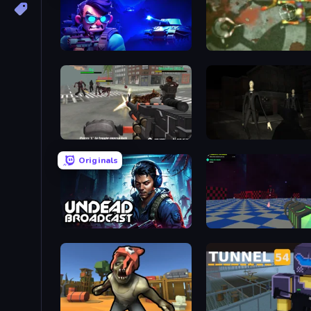
Laser Tanks
Zombie Outbreak Arena
Masked Forces: Zombie Survival
Originals
Undead Broadcast
Crazy Bots