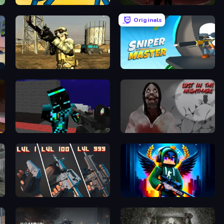
Stickman Arena
Jeff the Killer: Horrendous Smile
Originals
Mountain Operation
Sniper Master
Pixel Wars of Hero
Jeff The Killer: Lost in the Nightmare
l Trauma
The Range 3D
Block Contra: Clutch Strike