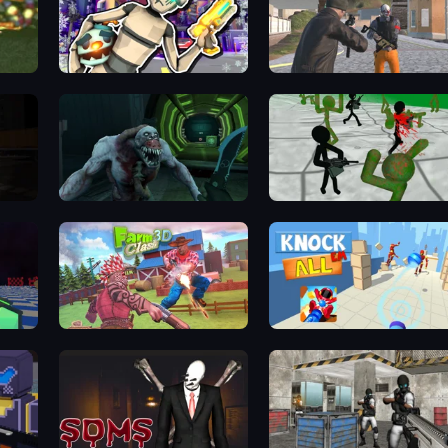
Cyberpunk: Corporation
Gangsters Squad
Slenderman Must Die: Silent Streets
Shoot Your Nightmare: Space Isolation
Stickman Zombie 3D
Farm Clash 3D
Knock Em All