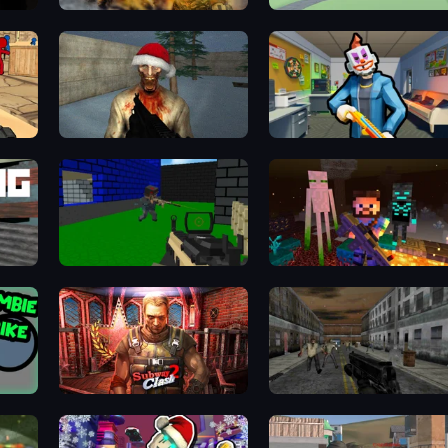
Slendrina Must Die: The Forest
Sniper Attack 3D: Shooting War
Tower Archer
trike
Monster Christmas Terror
Save the Hostages
Advanced Pixel Apocalypse 3
ZombieCraft
Subway Clash 2
Silent Insanity Psychologica