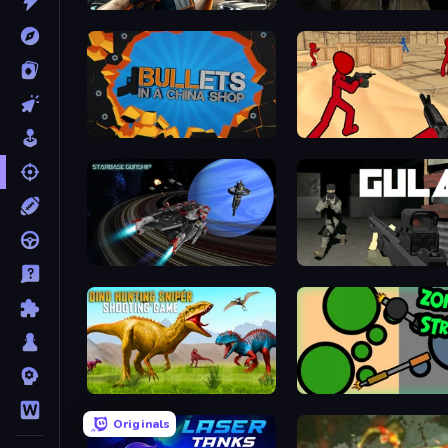
Sure Shot
BULLets in a China Shop
Stickman Counter Terror S
Starbase Gunship
Gulag
Dino Hunting Sniper Shooting Game
ZombieStrike
Originals