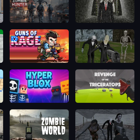
Zombie Hunter
Slenderman Must Die: Underground Bunker
Guns of Rage
Slenderman Must Die: Graveyard
Hyperblox Shooting
Revenge of the Triceratops