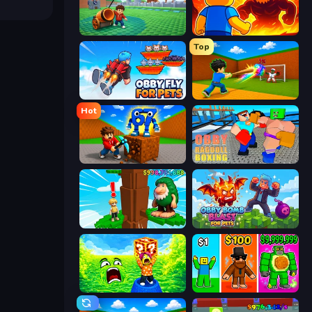
Brainrot Tower Defence
Obby: Legendary Dragon
Top
Obby Fly For Pets
Baseball For Brainrot
Hot
Obby: Break Rocks For Brainrots
Obby: Ragdoll Boxing
Steal Beanstalk for Brainrots
Obby Bomb Blast For Pets
Save Memerots: Acid Lava lake
Obby Brainrot Merge