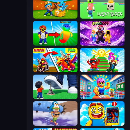
Escape Cave For Brainrot
Lucky Block
Collect Brainrot Egg
Obby - BrainWave
Battle of Knights: Robby and Dragons
Run and Jump for Brainrot
Obby: Click and Grow
Obby: Dumb or Genius IQ Test
BrainZombie Log Escape
Obby Cards: The Legend Hunt