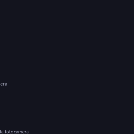
mera
lla fotocamera