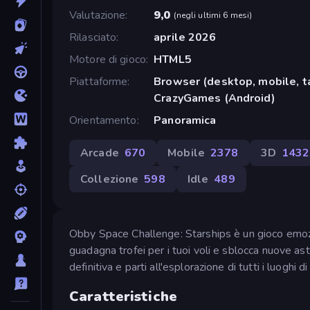
Valutazione
9,0
(
negli ultimi 6 mesi
)
Rilasciato
aprile 2026
Motore di gioco
HTML5
Piattaforme
Browser (desktop, mobile, t
CrazyGames (Android)
Orientamento
Panoramica
Arcade
670
Mobile
2378
3D
1432
Collezione
598
Idle
489
Obby Space Challenge: Starships è un gioco emozion
guadagna trofei per i tuoi voli e sblocca nuove as
definitiva e parti all'esplorazione di tutti i luogh
Caratteristiche