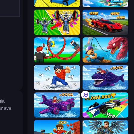
Cart Ride Danger Mount
Bubble Gum Simulator
Obby: Gym Simulator, Escape
Obby: +1 Speed Car Escape
Build a Rollercoaster: Simulator
Fish It Now
Break a Skyscraper
Obby Fish Challenge: Ride
ia,
ronave
Obby Plane Power Challenge: Fly
Obby Car Challenge: Drive