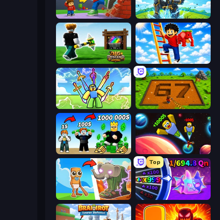
Obby: +1 Click Wall Breaker
Obby: Pull a Sword
Dig and Descend: Obby Mine
Ladder to Brainhot: Climb
Obby vs Brainrot
Obby: Dig Brainrots
Obby Tycoon Build the City
Obby: +1 to Spaceflight Altitude
Top
Brainrot Evolution
Meeland.io