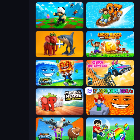
Robby: Many Games
Float for Brainrots
Brainrot Evolution: 2048 Merge Fight
Lucky Blocks for Brainrots
Obby Escape from Tsunami Brainrot
Obby: The Royal Race
Marble Merge: Steal Brainrot Game
Escape Lava for Brainrots!