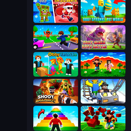
Plants vs Brain Zombies
Obby Sprunki: Pet World
Robby: Cross the Road for Brainrot
Obby Miner: Boss Battle
Obby Yard Sale
The Lava Tsunami
Shoot Brainrot
Obby: Ride Carts
Obby Highest Jump Ever
Robby Superhero