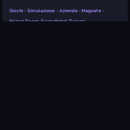
Giochi
Simulazione
Azienda
Magnate
»
»
»
»
Horror Room: Scary Hotel Tycoon
Horror Room: Scary Hotel
Tycoon
Sviluppatore
Square Dino
Valutazione
8,7
(
negli ultimi 6 mesi
)
Rilasciato
ottobre 2024
Ultimo aggiornamento
agosto 2025
Motore di gioco
Unity 2022
Piattaforme
Browser (desktop, mobile,
tablet), App CrazyGames
(iOS, Android)