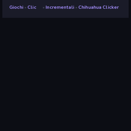
Giochi
Clic
Incrementali
Chihuahua Clicker
»
»
»
Chihuahua Clicker
Sviluppatore
CYTH
Valutazione
9,3
(
negli ultimi 6 mesi
)
Rilasciato
settembre 2025
Motore di gioco
HTML5
Piattaforme
Browser (desktop, mobile,
tablet), App CrazyGames
(Android)
Orientamento
Panoramica
Clic
294
Mobile
2348
2D
931
Incrementali
336
Animali
166